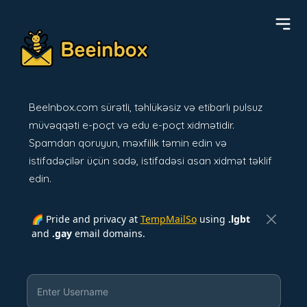
BeeInbox.com sürətli, təhlükəsiz və etibarlı pulsuz
müvəqqəti e-poçt və edu e-poçt xidmətidir.
Spamdan qoruyun, məxfilik təmin edin və
istifadəçilər üçün sadə, istifadəsi asan xidmət təklif
edin.
🌈 Pride and privacy at
TempMailSo
using
.lgbt
and
.gay
email domains.