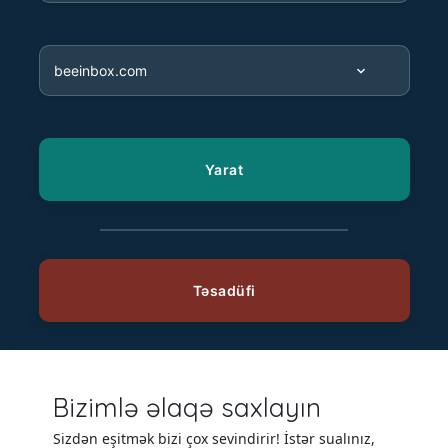
Bizimlə əlaqə saxlayın
Sizdən eşitmək bizi çox sevindirir! İstər sualınız,