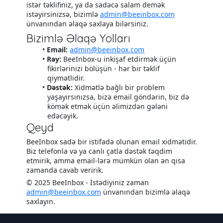
istər təklifiniz, ya da sadəcə salam demək
istəyirsinizsə, bizimlə
admin@beeinbox.com
ünvanından əlaqə saxlaya bilərsiniz.
Bizimlə Əlaqə Yolları
Email:
admin@beeinbox.com
Rəy:
BeeInbox-u inkişaf etdirmək üçün
fikirlərinizi bölüşün - hər bir təklif
qiymətlidir.
Dəstək:
Xidmətlə bağlı bir problem
yaşayırsınızsa, bizə email göndərin, biz də
kömək etmək üçün əlimizdən gələni
edəcəyik.
Qeyd
BeeInbox sadə bir istifadə olunan email xidmətidir.
Biz telefonla və ya canlı çatla dəstək təqdim
etmirik, amma email-lərə mümkün olan ən qısa
zamanda cavab veririk.
© 2025 BeeInbox - İstədiyiniz zaman
admin@beeinbox.com
ünvanından bizimlə əlaqə
saxlayın.