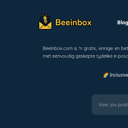
Blo
BeeInbox.com is 'n gratis, vinnige en 
met eenvoudig geskepte tydelike e-posa
🌈 Inclusiv