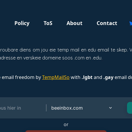
g
Policy
ToS
About
Contact
betroubare diens om jou eie temp mail en edu email te skep
dresse en verskeie domeine soos .com en .edu.
e email freedom by
TempMailSo
with
.lgbt
and
.gay
email d
or