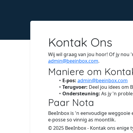
Kontak Ons
Wij wil graag van jou hoor! Of jy nou 
admin@beeinbox.com
.
Maniere om Konta
E-pos:
admin@beeinbox.com
Terugvoer:
Deel jou idees om Be
Ondersteuning:
As jy 'n probl
Paar Nota
BeeInbox is 'n eenvoudige weggooie e
e-posse so vinnig as moontlik.
© 2025 BeeInbox - Kontak ons enige 