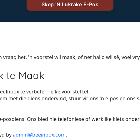
'n vraag het, 'n voorstel wil maak, of net hallo wil sê, voel
k te Maak
eInbox te verbeter - elke voorstel tel.
eem met die diens ondervind, stuur vir ons 'n e-pos en ons 
-posdiens. Ons bied nie telefoniese of werklike klets ond
tyd by
admin@beeinbox.com
.