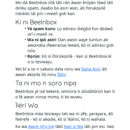
Mo dá BeeInbox sílẹ̀ láti ràn àwọn ènìyàn lọ́wọ́ láti
dinku spam, daabo bo asiri wọn, àti forukọsilẹ́
nibikibi láì pín i-meelì gidi kan.
Ki ni BeeInbox
Yá spam kuro:
Lo adirẹsi ibègbọ́ fun àbọ̀wọ́
orí i-meelì rẹ.
Wa ni ipò asiri:
Dan awọn aaye tuntun ati
awọnọba ifiweranṣẹ leewọ́, kò ní adirẹsi gidi
nilo.
Rọrùn:
Kò sí ìforúkọsílẹ̀ - kan ṣí BeeInbox kí
o si tẹsiwaju.
Wo bí a ṣe n ṣakoso data ninu wa
Ilana Asiri
àti
awọn akọsilẹ ìlò ninu
Ìkìlọ
.
Ta ni mo n sọrọ nipa
BeeInbox jẹ́ iṣẹ́ kekere, ominira ti olùdàtọ́rùn kan ti
o fẹ́ awọn irinṣẹ mimọ, ti ko wuwu.
Ìlérí Wa
BeeInbox máa tẹsiwaju lati wa ni ọfẹ, yarayara, àti
fẹẹrẹfẹ - kò sí akọọlẹ, kò sí ìkànsí, kò si wahala.
Ka wa
Awọn Ọrọ Iṣẹ
tàbí
Kan si Wa
láti pin esi. Iwọ