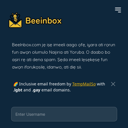
BeeInbox.com jẹ iṣẹ imeeli aago ọfẹ, iyara ati rọrun
fun awọn olumulo Naijiria ati Yoruba. O daabo bo
aṣiri rẹ ati dena spam. Ṣẹda imeeli lẹsẹkẹsẹ fun
awọn iforukọsilẹ, idanwo, ati diẹ sii.
🌈 Inclusive email freedom by
TempMailSo
with
.lgbt
and
.gay
email domains.