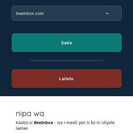
nipa wa
Kaabọ si
BeeInbox
- iṣẹ i-meelì yẹn ti ko ni idiyele
laelae.