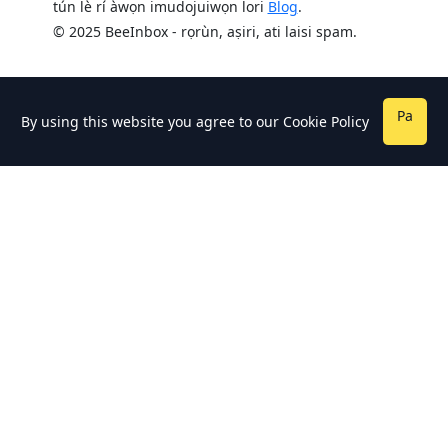
tún lè rí àwọn imudojuiwọn lori
Blog
.
© 2025 BeeInbox - rọrùn, aṣiri, ati laisi spam.
Pa
By using this website you agree to our
Cookie Policy