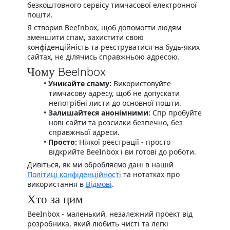
безкоштовного сервісу тимчасової електронної
пошти.
Я створив BeeInbox, щоб допомогти людям
зменшити спам, захистити свою
конфіденційність та реєструватися на будь-яких
сайтах, не ділячись справжньою адресою.
Чому BeeInbox
Уникайте спаму:
Використовуйте
тимчасову адресу, щоб не допускати
непотрібні листи до основної пошти.
Залишайтеся анонімними:
Спр пробуйте
нові сайти та розсилки безпечно, без
справжньої адреси.
Просто:
Ніякої реєстрації - просто
відкрийте BeeInbox і ви готові до роботи.
Дивіться, як ми обробляємо дані в нашій
Політиці конфіденційності
та нотатках про
використання в
Відмові
.
Хто за цим
BeeInbox - маленький, незалежний проект від
розробника, який любить чисті та легкі