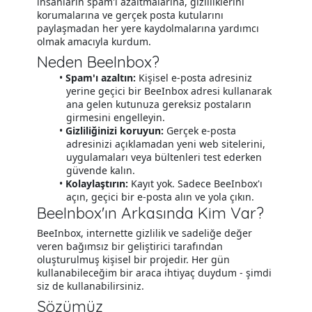
insanların spam'ı azaltmalarına, gizliliklerini
korumalarına ve gerçek posta kutularını
paylaşmadan her yere kaydolmalarına yardımcı
olmak amacıyla kurdum.
Neden BeeInbox?
Spam'ı azaltın:
Kişisel e-posta adresiniz
yerine geçici bir BeeInbox adresi kullanarak
ana gelen kutunuza gereksiz postaların
girmesini engelleyin.
Gizliliğinizi koruyun:
Gerçek e-posta
adresinizi açıklamadan yeni web sitelerini,
uygulamaları veya bültenleri test ederken
güvende kalın.
Kolaylaştırın:
Kayıt yok. Sadece BeeInbox'ı
açın, geçici bir e-posta alın ve yola çıkın.
BeeInbox'ın Arkasında Kim Var?
BeeInbox, internette gizlilik ve sadeliğe değer
veren bağımsız bir geliştirici tarafından
oluşturulmuş kişisel bir projedir. Her gün
kullanabileceğim bir araca ihtiyaç duydum - şimdi
siz de kullanabilirsiniz.
Sözümüz