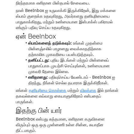
நிரந்தரமாக எளிதான மின்தபால் சேவையை.
நான் BeeInbox ஐ உருவாக்கி இருக்கிறேன், இது மக்களை
ஸ்பாம் குறைக்க உதவுகிறது, அவர்களது தனியுரிமையை
பாதுகாக்கிறது, மற்றும் உண்மையான இன்பாக்ஸ் பகிராமல்
எங்கும் பதிவு செய்ய உதவுகிறது.
ஏன் BeeInbox
ஸ்பாம்களைத் தடுக்கவும்:
உங்கள் முதன்மை
மின்னஞ்சலில் பாழானது வைக்காததிற்காக
தற்காலிக முகவரியை பயன்படுத்தவும்.
தனிப்பட்டது:
புதிய இடங்கள் மற்றும் மின்னலைப்
பாதுகாப்பாக முயற்சி செய்யுங்கள், உண்மையான
முகவரி தேவை இல்லை.
எளிதானது:
பதிவுசெய்ய வேண்டாம் - BeeInbox ஐ
திறந்து, நீங்கள் செல்ல தயாராக இருக்கிறீர்கள்.
எங்கள்
தனியுரிமை கொள்கை
மற்றும்
விலக்கை
இல் நாங்கள்
தகவல்களை எவ்வாறு கையாளுகிறோம் என்பதைப்
பாருங்கள்.
இதற்கு பின் யார்
BeeInbox என்பது சுத்தமான, எளிதான கருவிகளை
விரும்பும் ஒரு ஒரு முன்னணி உள்ள சின்ன, சுயாதீன
திட்டமாகும்.