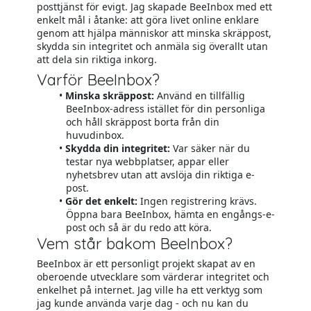
posttjänst för evigt. Jag skapade BeeInbox med ett
enkelt mål i åtanke: att göra livet online enklare
genom att hjälpa människor att minska skräppost,
skydda sin integritet och anmäla sig överallt utan
att dela sin riktiga inkorg.
Varför BeeInbox?
Minska skräppost:
Använd en tillfällig
BeeInbox-adress istället för din personliga
och håll skräppost borta från din
huvudinbox.
Skydda din integritet:
Var säker när du
testar nya webbplatser, appar eller
nyhetsbrev utan att avslöja din riktiga e-
post.
Gör det enkelt:
Ingen registrering krävs.
Öppna bara BeeInbox, hämta en engångs-e-
post och så är du redo att köra.
Vem står bakom BeeInbox?
BeeInbox är ett personligt projekt skapat av en
oberoende utvecklare som värderar integritet och
enkelhet på internet. Jag ville ha ett verktyg som
jag kunde använda varje dag - och nu kan du