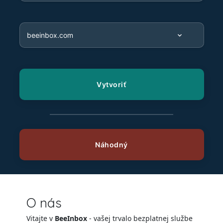
O nás
Vitajte v
BeeInbox
- vašej trvalo bezplatnej službe