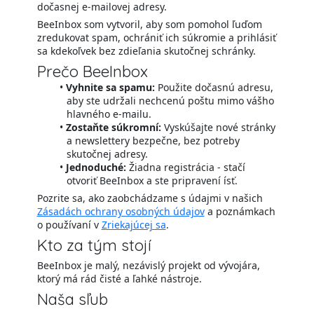
dočasnej e-mailovej adresy.
BeeInbox som vytvoril, aby som pomohol ľuďom
zredukovat spam, ochrániť ich súkromie a prihlásiť
sa kdekoľvek bez zdieľania skutočnej schránky.
Prečo BeeInbox
Vyhnite sa spamu:
Použite dočasnú adresu,
aby ste udržali nechcenú poštu mimo vášho
hlavného e-mailu.
Zostaňte súkromní:
Vyskúšajte nové stránky
a newslettery bezpečne, bez potreby
skutočnej adresy.
Jednoduché:
Žiadna registrácia - stačí
otvoriť BeeInbox a ste pripravení ísť.
Pozrite sa, ako zaobchádzame s údajmi v našich
Zásadách ochrany osobných údajov
a poznámkach
o používaní v
Zriekajúcej sa
.
Kto za tým stojí
BeeInbox je malý, nezávislý projekt od vývojára,
ktorý má rád čisté a ľahké nástroje.
Naša sľub