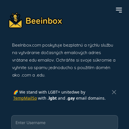
BeeInbox.com poskytuje bezplatnú a rýchlu službu
na vytváranie dočasných emailových adries
vrátane edu emailov. Ochráňte si svoje súkromie a
vyhnite sa spamu jednoducho s použitím domén
ako .com a .edu.
🌈 We stand with LGBT+ unitedwe by
TempMailSo
with
.lgbt
and
.gay
email domains.