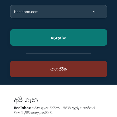
අපි ගැන
BeeInbox
වෙත ආයුබෝවන් - ඔබට අදුරූ නොමිලේ
වහාම ලිපිගොනු සේවාව.