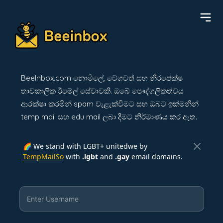
BeeInbox.com නොමිලේ, වේගවත් සහ නිරපේක්ෂ
තාවකාලික ඊමේල් සේවාවකි. ඔබේ පෞද්ගලිකත්වය
ආරක්ෂා කරමින් spam වැළැක්වීමට සහ ඔබට ඉක්මනින්
temp mail සහ edu mail ලබා දීමට නිර්මාණය කර ඇත.
🌈 We stand with LGBT+ unitedwe by
TempMailSo
with
.lgbt
and
.gay
email domains.