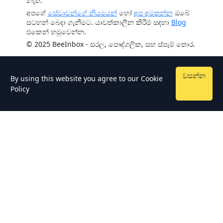
නැත.
අපගේ
සේවාවන්ගේ නියමයන්
හෝ
අප අමතන්න
ඔබේ
සටහන් බෙදා ගැනීමට. යාවත්කාලීන කිරීම් සඳහා
Blog
එකෙන් හමුවෙන්න.
© 2025 BeeInbox - සරල, පෞද්ගලික, සහ ස්පෑම් තොර.
වසන්න
By using this website you agree to our
Cookie
Policy