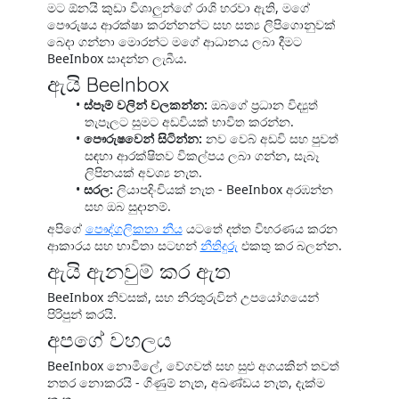
මට ඕනයි කුඩා විශාලුන්ගේ රාශි හරවා ඇති, මගේ
පෞරුෂය ආරක්ෂා කරන්නන්ට සහ සත්‍ය ලිපිගොනුවක්
බෙදා ගන්නා මොරන්ට මගේ ආධානය ලබා දීමට
BeeInbox සාදන්න ලැබීය.
ඇයි BeeInbox
ස්පෑම් වලින් වලකන්න:
ඔබගේ ප්‍රධාන විද්‍යුත්
තැපෑලට සුමට අඩවියක් භාවිත කරන්න.
පෞරුෂවෙන් සිටින්න:
නව වෙබ් අඩවි සහ පුවත්
සඳහා ආරක්ෂිතව විකල්පය ලබා ගන්න, සැබෑ
ලිපිනයක් අවශ්‍ය නැත.
සරල:
ලියාපදිංචියක් නැත - BeeInbox අරඹන්න
සහ ඔබ සුදානම්.
අපිගේ
පෞද්ගලිකතා නීය
යටතේ දත්ත විහරණය කරන
ආකාරය සහ භාවිතා සටහන්
නීතිදුරු
එකතු කර බලන්න.
ඇයි ඇනවුම් කර ඇත
BeeInbox නිවසක්, සහ නිරතුරුවින් උපයෝගයෙන්
පිරිපුන් කරයි.
අපගේ වහලය
BeeInbox නොමිලේ, වේගවත් සහ සුළු අගයකින් තවත්
නතර නොකරයි - ගිණුම් නැත, අඛණ්ඩය නැත, දැක්ම