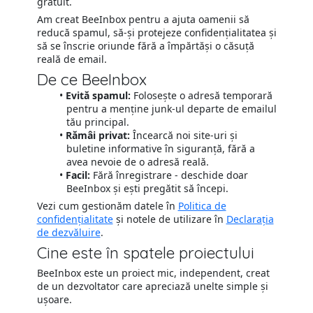
gratuit.
Am creat BeeInbox pentru a ajuta oamenii să
reducă spamul, să-și protejeze confidențialitatea și
să se înscrie oriunde fără a împărtăși o căsuță
reală de email.
De ce BeeInbox
Evită spamul:
Folosește o adresă temporară
pentru a menține junk-ul departe de emailul
tău principal.
Rămâi privat:
Încearcă noi site-uri și
buletine informative în siguranță, fără a
avea nevoie de o adresă reală.
Facil:
Fără înregistrare - deschide doar
BeeInbox și ești pregătit să începi.
Vezi cum gestionăm datele în
Politica de
confidențialitate
și notele de utilizare în
Declarația
de dezvăluire
.
Cine este în spatele proiectului
BeeInbox este un proiect mic, independent, creat
de un dezvoltator care apreciază unelte simple și
ușoare.