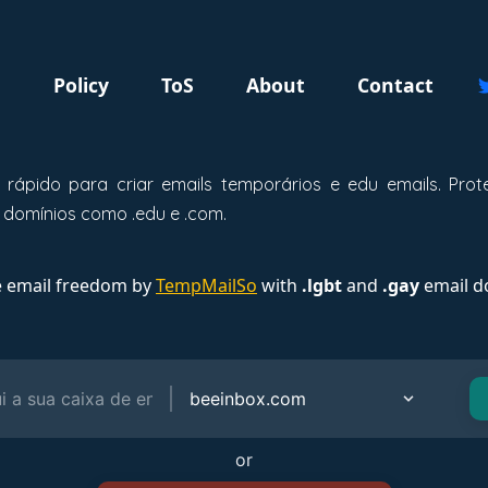
g
Policy
ToS
About
Contact
 rápido para criar emails temporários e edu emails. Pro
 domínios como .edu e .com.
e email freedom by
TempMailSo
with
.lgbt
and
.gay
email d
or