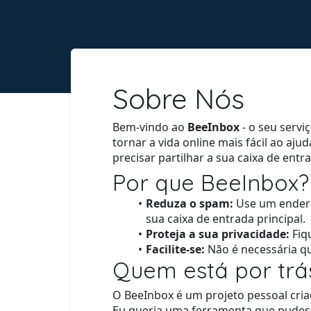
Sobre Nós
Bem-vindo ao
BeeInbox
- o seu servi
tornar a vida online mais fácil ao aj
precisar partilhar a sua caixa de entra
Por que BeeInbox?
Reduza o spam:
Use um endere
sua caixa de entrada principal.
Proteja a sua privacidade:
Fiq
Facilite-se:
Não é necessária qu
Quem está por trá
O BeeInbox é um projeto pessoal cria
Eu queria uma ferramenta que pudess