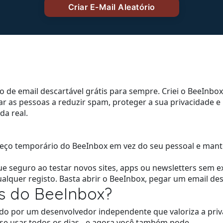
ço de email descartável grátis para sempre. Criei o BeeInb
udar as pessoas a reduzir spam, proteger a sua privacidade 
da real.
ço temporário do BeeInbox em vez do seu pessoal e mante
ue seguro ao testar novos sites, apps ou newsletters sem e
alquer registo. Basta abrir o BeeInbox, pegar um email desc
s do BeeInbox?
do por um desenvolvedor independente que valoriza a priva
e usar todos os dias - e agora você também pode.