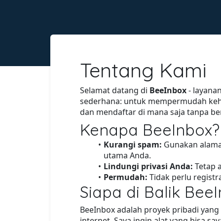
Tentang Kami
Selamat datang di
BeeInbox
- layana
sederhana: untuk mempermudah kehi
dan mendaftar di mana saja tanpa b
Kenapa BeeInbox?
Kurangi spam:
Gunakan alamat
utama Anda.
Lindungi privasi Anda:
Tetap a
Permudah:
Tidak perlu registr
Siapa di Balik Bee
BeeInbox adalah proyek pribadi yan
internet. Saya ingin alat yang bisa sa