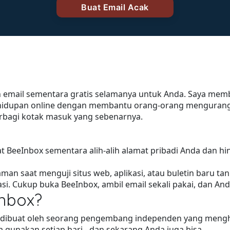
n email sementara gratis selamanya untuk Anda. Saya me
dupan online dengan membantu orang-orang mengurangi 
erbagi kotak masuk yang sebenarnya.
 BeeInbox sementara alih-alih alamat pribadi Anda dan hi
man saat menguji situs web, aplikasi, atau buletin baru t
asi. Cukup buka BeeInbox, ambil email sekali pakai, dan An
Inbox?
g dibuat oleh seorang pengembang independen yang mengha
ya gunakan setiap hari - dan sekarang Anda juga bisa.