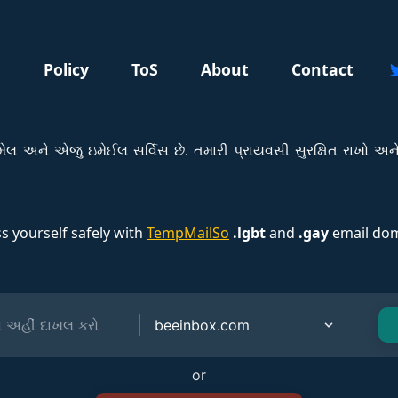
g
Policy
ToS
About
Contact
લ અને એજુ ઇમેઈલ સર્વિસ છે. તમારી પ્રાયવસી સુરક્ષિત રાખો અન
s yourself safely with
TempMailSo
.lgbt
and
.gay
email dom
or