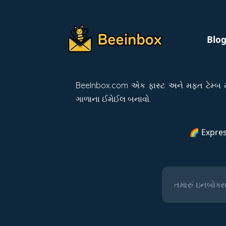
Blo
BeeInbox.com એક ફાસ્ટ અને મફત ટેમ્બ મે
ગાળાના ઈમેઈલ બનાવો.
🌈 Expres