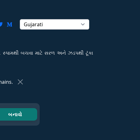
ે સ્પામથી બચવા માટે સરળ અને ઝડપથી ટૂંકા
ains.