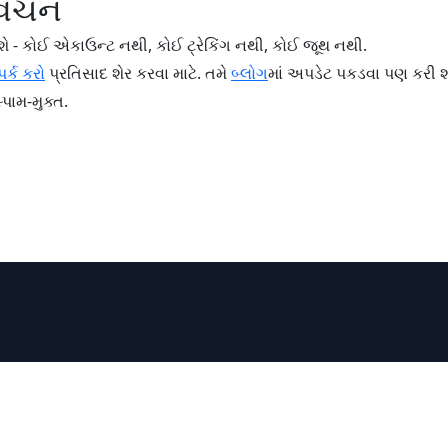
 વચન
ે - કોઈ એકાઉન્ટ નથી, કોઈ ટ્રેકિંગ નથી, કોઈ જૂથ નથી.
ર્ક કરો
પ્રતિસાદ શેર કરવા માટે. તમે
બ્લોગ
માં અપડેટ પકડવા પણ કરી શ
પામ-મુક્ત.