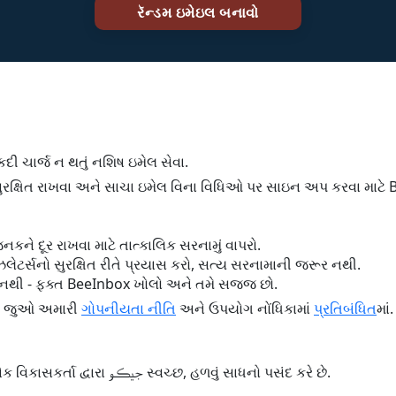
ે કદી ચાર્જ ન થતું નશિષ ઇમેલ સેવા.
ુરક્ષિત રાખવા અને સાચા ઇમેલ વિના વિધિઓ પર સાઇન અપ કરવા માટે B
કને દૂર રાખવા માટે તાત્કાલિક સરનામું વાપરો.
લેટર્સનો સુરક્ષિત રીતે પ્રયાસ કરો, સત્ય સરનામાની જરૂર નથી.
નથી - ફક્ત BeeInbox ખોલો અને તમે સજ્જ છો.
ાં જુઓ અમારી
ગોપનીયતા નીતિ
અને ઉપયોગ નોંધિકામાં
પ્રતિબંધિત
માં.
BeeInbox એક નાનું, સ્વતંત્ર પ્રોજેક્ટ છે એક વિકાસકર્તા દ્વારા جيڪو સ્વચ્છ, હળવું સાધનો પસંદ કરે છે.