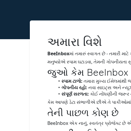
અમારા વિશે
BeeInbox
માં તમારું સ્વાગત છે - તમારી માટ
મનુષ્યોએ સ્પામ ઘટાડવા, તેમની ગોપનીયતા સ
જુઓ કેમ BeeInbox
સ્પામ ટાળો:
તમારા મુખ્ય ઈમેલમાંથી જન
ગોપનીય રહો:
નવા સાઇટ્સ અને ન્યૂઝ
સંપૂર્ણ સરળતા:
કોઈ નોંધણીની જરૂર 
કેમ આપણે ડેટા સંભાળીએ છીએ તે પાકીઓમ
તેની પાછળ કોણ છે