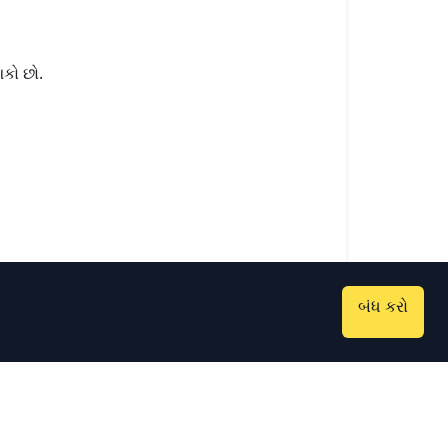
કો છો.
બંધ કરો