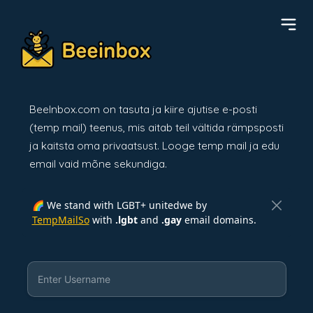
BeeInbox.com on tasuta ja kiire ajutise e-posti
(temp mail) teenus, mis aitab teil vältida rämpsposti
ja kaitsta oma privaatsust. Looge temp mail ja edu
email vaid mõne sekundiga.
🌈 We stand with LGBT+ unitedwe by
TempMailSo
with
.lgbt
and
.gay
email domains.