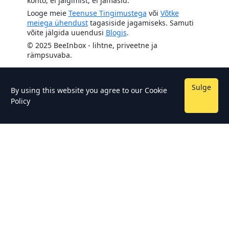
konto, ei jälgimist, ei jamasid.
Looge meie
Teenuse Tingimustega
või
Võtke
meiega ühendust
tagasiside jagamiseks. Samuti
võite jälgida uuendusi
Blogis
.
© 2025 BeeInbox - lihtne, priveetne ja
rämpsuvaba.
Sulge
By using this website you agree to our
Cookie
Policy