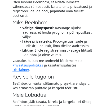
Olen loonud BeeInboxi, et aidata inimestel
vähendada rämpsposti, kaitsta oma privaatsust ja
registreeruda igalpool, jagamata oma tõelist
postkasti.
Miks BeeInbox
Vältige rämpsposti:
Kasutage ajutist
aadressi, et hoida prügi oma põhiepostkasti
väljas.
Jääge privaatseks:
Proovige uusi saite ja
uudiskirju ohutult, ilma tõelise aadressita.
Lihtne:
Ei ole registreerimist - avage lihtsalt
BeeInbox ja olete valmis.
Vaadake, kuidas me andmeid käitleme meie
Privaatsuspoliitikas
ja kasutamisjuhistes
Disclaimer
.
Kes selle taga on
BeeInbox on väike, sõltumatu projekt arendajalt,
kes armastab puhtaid ja kergeid tööriistu.
Meie Lubadus
BeeInbox jääb tasuta, kiireks ja kergeks - ei ühtegi