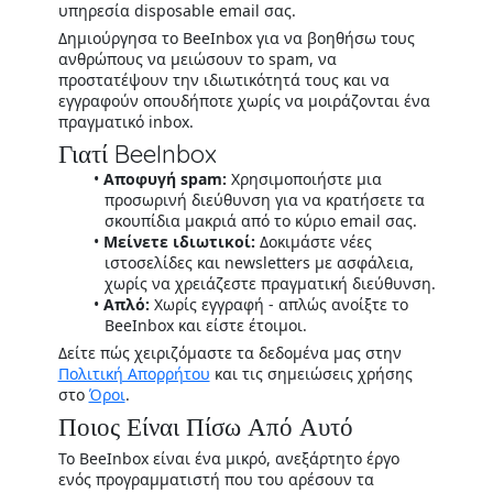
υπηρεσία disposable email σας.
Δημιούργησα το BeeInbox για να βοηθήσω τους
ανθρώπους να μειώσουν το spam, να
προστατέψουν την ιδιωτικότητά τους και να
εγγραφούν οπουδήποτε χωρίς να μοιράζονται ένα
πραγματικό inbox.
Γιατί BeeInbox
Αποφυγή spam:
Χρησιμοποιήστε μια
προσωρινή διεύθυνση για να κρατήσετε τα
σκουπίδια μακριά από το κύριο email σας.
Μείνετε ιδιωτικοί:
Δοκιμάστε νέες
ιστοσελίδες και newsletters με ασφάλεια,
χωρίς να χρειάζεστε πραγματική διεύθυνση.
Απλό:
Χωρίς εγγραφή - απλώς ανοίξτε το
BeeInbox και είστε έτοιμοι.
Δείτε πώς χειριζόμαστε τα δεδομένα μας στην
Πολιτική Απορρήτου
και τις σημειώσεις χρήσης
στο
Όροι
.
Ποιος Είναι Πίσω Από Αυτό
Το BeeInbox είναι ένα μικρό, ανεξάρτητο έργο
ενός προγραμματιστή που του αρέσουν τα