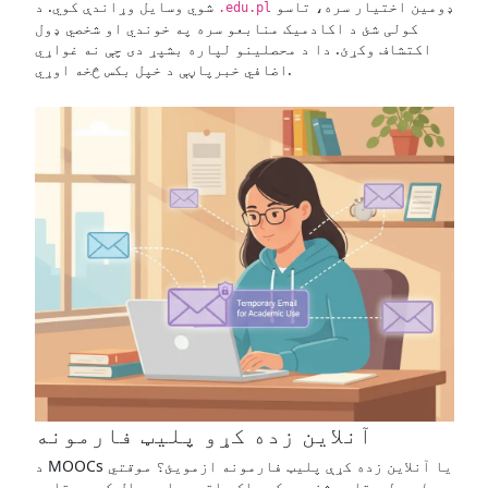
ډومین اختیار سره، تاسو
شوي وسایل وړاندې کوي. د
.edu.pl
کولی شئ د اکادمیک منابعو سره په خوندي او شخصي ډول
اکتشاف وکړئ. دا د محصلینو لپاره بشپړ دی چې نه غواړي
اضافي خبرپاڼې د خپل بکس څخه اوړي.
آنلاین زده کړو پلیټ فارمونه
د MOOCs یا آنلاین زده کړې پلیټ فارمونه ازمویئ؟
موقتي
ایمیل
ستاسو شخصي بکس پاک ساتي پداسې حال کې چې تاسو