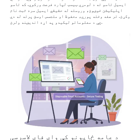
ایمیل تاسو ته د لومړي ټیسټ لپاره فرصت ورکوي. که تاسو
اپلیکیشن خوښوئ، وروسته له حقیقي ایمیل سره ثبت نام
وکړئ. تر هغه وخته پورې، محفوظ او متجسس اوسئ پرته له دې
چې د معلوماتو لیکیدو په اړه اندیښنه ولرئ.
د عامه ځایونو کې وای فای لاسرسی