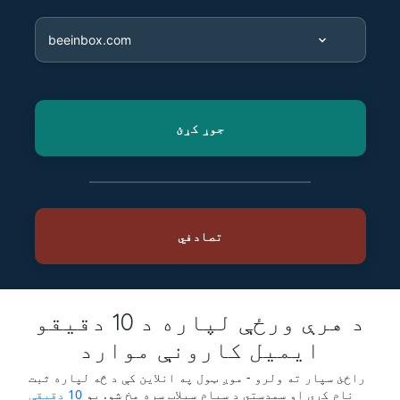
د هرې ورځې لپاره د 10 دقیقو
ایمیل کارونې موارد
راځئ سپار ته ولرو - موږ ټول په انلاین کې د څه لپاره ثبت
نام کړی او سمدستي د سپام سیلاب سره مخ شو. یو
10 دقیقې