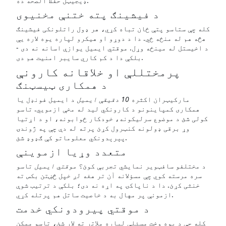
ډیجیټل حفظ الصحه ده.
د فیشینګ پته ختنې مخنیوی
کله چې ستاسو پتې ځان تباه کړي، هر ډول راتلونکی فیشینګ
هڅه هم له منځه ځي. دا د دوړو او هیکرو لپاره یوه لاره یې
د اخیستل له مینځه وړل. موقتي ایمیل یوازې اسانه نه دی -
بلکې دا د کم کاري سایبر امنیت هم دی.
پرمختللې او خلاقانه کارونې
د همکاری ټیسټنګ
مارکیټران اکثره
10 دقیقې ایمیل
د ایمیل فونډل یا
همکاری کمپاینونو د کارونکي لید له مخې ازمویي. تاسو
کولی شئ د موضوع سرلیکونه، خودکار ځوابونه، او د اړتیا
وړ برقی ډولونه کنټرول کړئ پرته له دې چې په ژوندۍ
پېرېدونکي معلوماتو کې ګډوډ شئ.
متعدد وړیا ازموینې
د مختلفو سافټویر نمایشي تجربې کوئ؟
موقتي ایمیل
تاسو
سره مرسته کوي چې مسؤلانه آن تر هغه لږ خپل څښتن بکس ته
خنثی کړئ. دا د ناپاکۍ په اړه نه دی؛ بلکې د ترتیب شوې
ازمونې پر مهال به د خاصیت ساتل هم پرتله کړي.
د موقتي پیرودونکي خدمت
کله چې د یوه وخت مسئلې لپاره ملاتړ ته لاړ شئ، تاسو ممکن