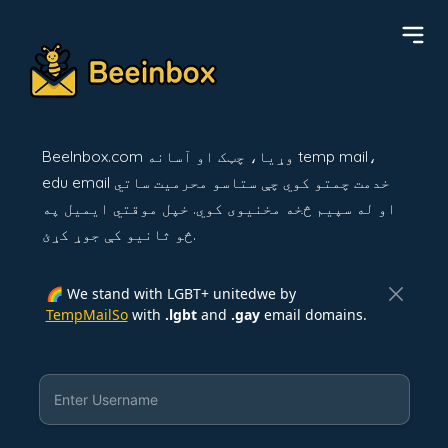
BeeInbox.com وړیا، چټک او آسانه temp mail،
edu email خدمت چمتو کوي چې ستاسو محرمیت ساتي
او له سپیم څخه مخنیوی کوي. خپل موقتي ایمیل په
څو ثانیو کې جوړ کړئ.
🌈 We stand with LGBT+ unitedwe by
TempMailSo
with
.lgbt
and
.gay
email domains.