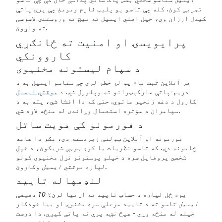
تجربې کوئ. کله چې تاسو یو پلیټ فارم ومومئ چې پرې پاتې
کیدل ارزان وي، خپل اصلي ایمیل ته میچ ته وروستنۍ لاسرسی
ته واړوئ.
پرایویسۍ او امنیت ته ځانګړي
کاروونکي
د سپام لیستونه مخنیوی
هر آنلاین ثبت نام یو لږ خطر لري چې ستاسو ایمیل به د
دریم-پاتې مارکېټرانو ته وپلورل شي. د
موقتي ایمیل
کارول د دغه زنجیر ماتوي. حتی که دا افشا شي، پته به د
سپامران د مؤثره استعمال وړاندی له منځه لاړه شي.
د فورمونو کې هویت ساتل
فورمونه او آنلاین ټولنې زبردسته دي، مګر دا عامه
ځایونه دي. که تاسو نظریات یا کوډ ټوټې شریکوئ، د خپل
شخصي پروفایل سره د خپلو پوستونو تړل مخنیوی کولو
وکاروئ.
لپاره
موقتي ایمیل
لنډمهاله تایید
یوه ځل لپاره د حساب تایید ته اړتیا لرئ؟
10 دقیقې
ایمیل
تاسو ته د تایید مرحلې سره مخنوي او بیا خودکار
خپله له منځه وړي - هیڅ نښه پرې نه پاتې کیږي. دا درست