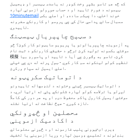
که څه هم تاسو بشپړ وخت کوډر نه یاست، ټیسټر او ډیجیټل
ټیمونه د فورم تایید او د حساب جوړولو ازمونې لپاره
خوند اخلي. دا چټک، ساده، او اصلي بکس
10minutemail
سمبال ساتي پداسې حال کې چې پروسو او کارونکي سفرونه
تاییدوي.
د سټېج چاپېریال ټیسټنګ
په آزموینه چاپېریالونو یا پریویو سایټونو کار کوئ؟ څو
موقتي بکسونه تولید کړئ ترڅو د حقیقي کارونکو د ثبت نام
模擬 کړئ. تاسو به وګورئ چې آیا د تایید او پاسورډ بیا
تنظیم کولو لینکونه سم کار کوي - ټول پرته له دې چې خپلې
اصلي ایمیل ته سپام ورکړئ.
د اتوماتیک سکرپټونه
د اتوماتیک ټیسټر ځینې وختونه د لنډمهاله تاییدونو
لېږلو یا ترلاسه کولو لپاره شلونکي پتې ته اړتیا لري. د
موقتي ایمیل
کارول پاک، محفوظ دی، او په هر دور کې کاملاً
تازه کیږي - هیڅ نظافت ته اړتیا نشته.
محصلین او څیړونکي
د اکادمیک ازموینې
ډیری ای-ښوونې پلیټ فارمونه او د څیړنې معلوماتي
بنډلونه د تعلیمي ډومین لپاره وړیا ازموینې یا تخفیف