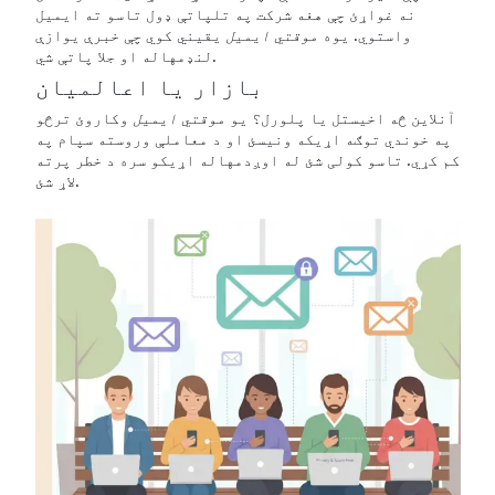
نه غواړئ چې هغه شرکت په تلپاتې ډول تاسو ته ایمیل
واستوي. یوه
موقتي ایمیل
یقیني کوي چې خبرې یوازې
لنډمهاله او جلا پاتې شي.
بازار یا اعالمیان
آنلاین څه اخیستل یا پلورل؟ یو
موقتي ایمیل
وکاروئ ترڅو
په خوندي توګه اړیکه ونیسئ او د معاملې وروسته سپام په
کم کړي. تاسو کولی شئ له اوږدمهاله اړیکو سره د خطر پرته
لاړ شئ.