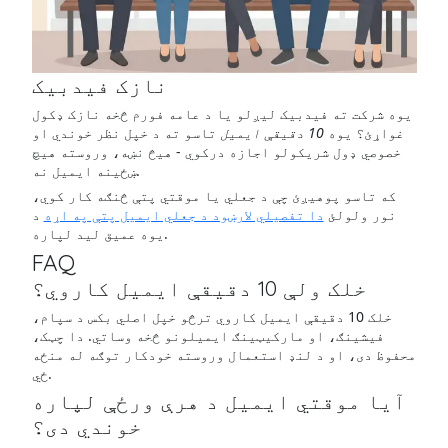
نازک فیدبیک
یوه شرکت ته فیدبیک لیږلو یا د عامه فورم څخه نازک ډکول
غواړئ؟ یوه
10 دقیقې ایمیل
تاسو ته د خپل نظر خوندي او
خصوصي ډول شریکولو اجازه درکوي - هیڅ نښه، وروسته هیچ
ښځینه ایمیل نه.
که تاسو پوهیږئ چې د جعلي یا موقتي پتې څنګه کار کوي،
نور ولولئ
دا تفصیلي لارښود د جعلي ایمیل پتې په اړه
د
یوه عمیق لید لپاره.
FAQ
خلک ولې 10 دقیقې ایمیل کاروي؟
خلک 10 دقیقې ایمیل کاروي ترڅو خپل اصلي بکس د سپام،
فیشینګ، او مارکیټینګ ایمیلونو څخه وساتي. دا چټک،
محفوظ دی، او د لنډ استعمال وروسته خودکار توګه له منځه
ځي.
آیا موقتي ایمیل د هرې ورځې لپاره
خوندي دی؟