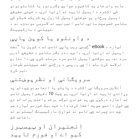
عامه وای فای په کافیو، هوایي ډګرونو، یا کتابتونونو
کې اکثره د ایمیل تایید ته اړتیا لري. د خپلې حقیقي
ایمیل پرځای یو
موقتي ایمیل
کارول په شریکه شبکو کې
ستاسو خصوصیت ساتي. تاسو انټرنیټ ته لاسرسی موندئ، نه د
غوښتنې د مارکیټینګ.
د ډاونلوډ یا کوپن پاڼې
ځینې ویب پاڼې تاسو ته د کوپن یا "مفت" eBook لپاره د
ایمیل ته اړتیا لري. دا ښه ده، مګر ستاسو د حقیقي آدرس
سره نه. یو
موقتي ایمیل
تاسو سره مرسته کوي چې دا منابع
ترلاسه کړئ بله دا چې ورپسې د ورځني تشه غوښتنو طوفان
تېر کړئ.
سروېګانې او نظرپوښتنې
آنلاین سروېګانې اکثره د پایلو یا انعامونو ښودلو په
وړاندې تایید ته اړتیا لري. یو چټک
10 دقیقو ایمیل
تاسو
ته اجازه درکوي چې په خوندي توګه برخه واخلئ پرته له دې
چې خپل دائمي هویت افشا کړئ. دا د فیدبیک فورمو لپاره هم
ښه دی چیرته چې تاسو نه غواړئ مارکیټینګ لیستونو ته
اضافه شئ.
انجنیران او ټیسټرز
کیو اے او فورم تایید