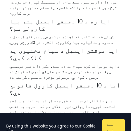
هو، دا د ازموینو، ثبت نام، او ټیسټنګ لپاره خوندي دی
ترڅو چې تاسو دا د بانک، شخصي، یا حساس حسابونو لپاره
ونه کاروئ.
ایا زه د 10 دقیقې ایمیل پته بیا
کارولی شم؟
ځینې خدمات تاسو ته اجازه درکوي چې یوموقتي ایمیل د
محدود وخت لپاره بیا وکاروئ، اکثره تر 30 ورځو پورې.
ایا موقتي ایمیل د سپام مخنیوی په
کلکه کوي؟
دا په نړیواله کچه سپام نه دی بند، مګر دا د غیر غوښتنې
پیغامونو مخه نیسي چې ستاسو حقیقي آدرس ته توان نه
رسوي، کوم چې ترټولو مؤثره مخنیوی طریقه ده.
آیا د 10 دقیقو ایمیل کارول قانوني
دي؟
هو، دا قانوني دی او د خصوصیت او امنیت لپاره پراخه
استعمالیږي. دا یوازې غیر اخلاقي دی که د فریب یا تقلب
لپاره وکارول شي، نو همیش مسؤلانه استفاده وکړئ.
بند
By using this website you agree to our
Cookie
کړئ