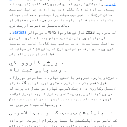
ایمیل
یا
موقتي ایمیل
له دې ګډوډۍ څخه تاسو ژغوري. دا د
پټېدو په اړه نه دی؛ بلکې د دې په اړه دی چې خپل خصوصیت
ساتل ترڅنګ د انټرنیټ سهلت پرانیستلو. دغه لنډ مهاله
بکسونه د هغو خلکو لپاره مناسب دي چې ساده، محفوظ، او
پاک ډیجیټل عادتونه ارزښت لري.
له مخې، په 2023 کال کې شاوخوا 45% د نړیوالو
Statista
د
ایمیلونو چې ولیدل شول، سپام وه. دا د نړۍ د ایمیل
ترافیک نیمایی دی! د یو موقتي پته کارول تاسو ته مرسته
کوي چې د دې ارقامو خوندي اړخ ته پاتې شئ - لږ سپام، کم
خطرات، او ډیر پاکه بکس.
د ورځې کاروونکي
د ویب پاڼې ثبت نام
د خرڅلاو پاڼو، خبرونو یا تحفې لپاره د حسابونو جوړول؟ د
خپل شخصي بکس د مارکیټ د جګړې اویر لپاره
10 دقیقو
ایمیل
وکاروئ. دا د چټک لاسرسي لپاره بې مثال دی پرته له
دې چې کوم اثر پریږدي. تاسو به خپل تایید ایمیل ترلاسه
کړئ، د ثبت نام پروسه بشپړ کړئ، او دې ته هیر شئ - هیڅ
اوږدمهاله سپام سرخوږي نه.
د اپلیکیشن ټیسټنګ او بیټا لاسرسی
که تاسو نوی اپلیکیشن یا بیټا پروګرام ازمویئ، خو ډاډه
نه یاست چې دوی به ستاسو معلومات درناوی وکړي؟ موقتي