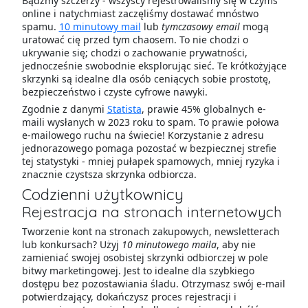
Bądźmy szczerzy - wszyscy rejestrowaliśmy się w czymś
online i natychmiast zaczęliśmy dostawać mnóstwo
spamu.
10 minutowy mail
lub
tymczasowy email
mogą
uratować cię przed tym chaosem. To nie chodzi o
ukrywanie się; chodzi o zachowanie prywatności,
jednocześnie swobodnie eksplorując sieć. Te krótkożyjące
skrzynki są idealne dla osób ceniących sobie prostotę,
bezpieczeństwo i czyste cyfrowe nawyki.
Zgodnie z danymi
Statista
, prawie 45% globalnych e-
maili wysłanych w 2023 roku to spam. To prawie połowa
e-mailowego ruchu na świecie! Korzystanie z adresu
jednorazowego pomaga pozostać w bezpiecznej strefie
tej statystyki - mniej pułapek spamowych, mniej ryzyka i
znacznie czystsza skrzynka odbiorcza.
Codzienni użytkownicy
Rejestracja na stronach internetowych
Tworzenie kont na stronach zakupowych, newsletterach
lub konkursach? Użyj
10 minutowego maila
, aby nie
zamieniać swojej osobistej skrzynki odbiorczej w pole
bitwy marketingowej. Jest to idealne dla szybkiego
dostępu bez pozostawiania śladu. Otrzymasz swój e-mail
potwierdzający, dokańczysz proces rejestracji i