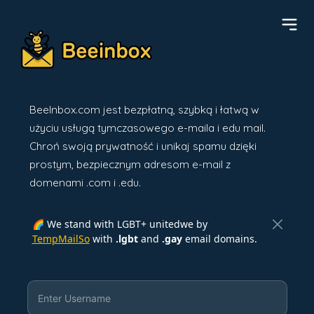
BeeInbox.com jest bezpłatną, szybką i łatwą w
użyciu usługą tymczasowego e-maila i edu mail.
Chroń swoją prywatność i unikaj spamu dzięki
prostym, bezpiecznym adresom e-mail z
domenami .com i .edu.
🌈 We stand with LGBT+ unitedwe by
TempMailSo
with
.lgbt
and
.gay
email domains.