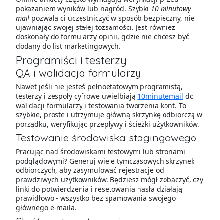
pokazaniem wyników lub nagród. Szybki
10 minutowy
mail
pozwala ci uczestniczyć w sposób bezpieczny, nie
ujawniając swojej stałej tożsamości. Jest również
doskonały do formularzy opinii, gdzie nie chcesz być
dodany do list marketingowych.
Programiści i testerzy
QA i walidacja formularzy
Nawet jeśli nie jesteś pełnoetatowym programistą,
testerzy i zespoły cyfrowe uwielbiają
10minutemail
do
walidacji formularzy i testowania tworzenia kont. To
szybkie, proste i utrzymuje główną skrzynkę odbiorczą w
porządku, weryfikując przepływy i ścieżki użytkowników.
Testowanie środowiska stagingowego
Pracując nad środowiskami testowymi lub stronami
podglądowymi? Generuj wiele tymczasowych skrzynek
odbiorczych, aby zasymulować rejestracje od
prawdziwych użytkowników. Będziesz mógł zobaczyć, czy
linki do potwierdzenia i resetowania hasła działają
prawidłowo - wszystko bez spamowania swojego
głównego e-maila.