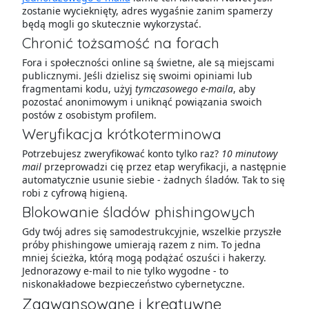
zostanie wycieknięty, adres wygaśnie zanim spamerzy
będą mogli go skutecznie wykorzystać.
Chronić tożsamość na forach
Fora i społeczności online są świetne, ale są miejscami
publicznymi. Jeśli dzielisz się swoimi opiniami lub
fragmentami kodu, użyj
tymczasowego e-maila
, aby
pozostać anonimowym i uniknąć powiązania swoich
postów z osobistym profilem.
Weryfikacja krótkoterminowa
Potrzebujesz zweryfikować konto tylko raz?
10 minutowy
mail
przeprowadzi cię przez etap weryfikacji, a następnie
automatycznie usunie siebie - żadnych śladów. Tak to się
robi z cyfrową higieną.
Blokowanie śladów phishingowych
Gdy twój adres się samodestrukcyjnie, wszelkie przyszłe
próby phishingowe umierają razem z nim. To jedna
mniej ścieżka, którą mogą podążać oszuści i hakerzy.
Jednorazowy e-mail to nie tylko wygodne - to
niskonakładowe bezpieczeństwo cybernetyczne.
Zaawansowane i kreatywne