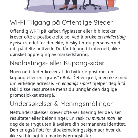
Wi-Fi Tilgang på Offentlige Steder
Offentlig Wi-Fi på kafeer, flyplasser eller biblioteker
krever ofte e-postbekreftelse. Ved å bruke en
midlertidig
e-post
i stedet for din ekte, beskytter du personvernet
ditt på delte nettverk. Du får tilgang til internett, ikke
uønsket oppfølging av markedsføring.
Nedlastings- eller Kupong-sider
Noen nettsteder krever at du bytter e-post mot en
kupong eller en “gratis” eBok. Det er greit, men ikke med
din virkelige adresse. En
engangs e-post
hjelper deg å få
tak i disse ressursene mens du unngår den daglige
promosjokket etterpå.
Undersøkelser & Meningsmålinger
Nettundersøkelser krever ofte verifisering før de viser
resultater eller belønninger. En rask
10 minute mail
lar
deg delta trygt uten å avsløre din permanente identitet.
Den er også flott for tilbakemeldingsskjemaer hvor du
ikke vil bli lagt til i markedsføringslister.