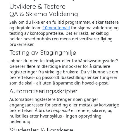
Utviklere & Testere
QA & Skjema Validering
Selv om du ikke er en fulltid programmør, elsker testere
og digitale team
10minutemail
for skjema validering og
testing av kontoopprettelse. Det er raskt, enkelt og
holder hovedinnboks ren mens det verifiserer flyt og
brukerreiser.
Testing av Stagingmiljø
Jobber du med testmiljøer eller forhåndsvisningssider?
Generer flere midlertidige innbokser for å simulere
registreringer fra virkelige brukere. Du vil kunne se om
bekreftelses- og passordtilbakestillingslenker fungerer
som de skal - alt uten å spamme din hoved-e-post.
Automatiseringsskripter
Automatiseringstestere trenger noen ganger
engangsadresser for sending eller mottak av kortvarige
bekreftelser. Å bruke
temp mail
er renere, sikrere, og
nullstilles etter hver syklus - ingen opprydning
nødvendig.
Studenter & Forskere