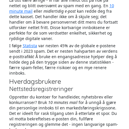
La oss være ærlige - vi har alle meldt oss på noe på
nettet og blitt oversvømt av spam med en gang. En
10
minute mail
eller
midlertidig e-post
kan redde deg fra
dette kaoset. Det handler ikke om å skjule seg; det
handler om å bevare personvernet ditt mens du fortsatt
utforsker nettet fritt. Disse kortvarige innboksene er
perfekte for de som verdsetter enkelhet, sikkerhet og
ryddige digitale vaner.
I følge
Statista
var nesten 45% av de globale e-postene
sendt i 2023 spam. Det er nesten halvparten av verdens
e-posttrafikk! Å bruke en engangsadresse hjelper deg å
holde deg på den trygge siden av denne statistikken -
færre spam-feller, færre risikoer og en mye renere
innboks.
Hverdagsbrukere
Nettstedsregistreringer
Oppretter du kontoer for handleider, nyhetsbrev eller
konkurranser? Bruk
10 minutes mail
for å unngå å gjøre
din personlige innboks til en markedsføringskrigssone.
Det er ideelt for rask tilgang uten å etterlate et spor. Du
vil motta bekreftelses-e-posten din, fullføre
registreringen og glemme det - ingen langvarige spam-