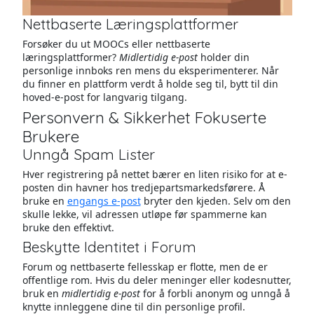
Nettbaserte Læringsplattformer
Forsøker du ut MOOCs eller nettbaserte
læringsplattformer?
Midlertidig e-post
holder din
personlige innboks ren mens du eksperimenterer. Når
du finner en plattform verdt å holde seg til, bytt til din
hoved-e-post for langvarig tilgang.
Personvern & Sikkerhet Fokuserte
Brukere
Unngå Spam Lister
Hver registrering på nettet bærer en liten risiko for at e-
posten din havner hos tredjepartsmarkedsførere. Å
bruke en
engangs e-post
bryter den kjeden. Selv om den
skulle lekke, vil adressen utløpe før spammerne kan
bruke den effektivt.
Beskytte Identitet i Forum
Forum og nettbaserte fellesskap er flotte, men de er
offentlige rom. Hvis du deler meninger eller kodesnutter,
bruk en
midlertidig e-post
for å forbli anonym og unngå å
knytte innleggene dine til din personlige profil.