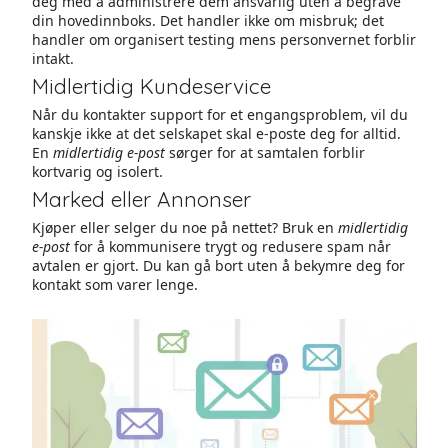
deg med å administrere dem ansvarlig uten å begrave
din hovedinnboks. Det handler ikke om misbruk; det
handler om organisert testing mens personvernet forblir
intakt.
Midlertidig Kundeservice
Når du kontakter support for et engangsproblem, vil du
kanskje ikke at det selskapet skal e-poste deg for alltid.
En
midlertidig e-post
sørger for at samtalen forblir
kortvarig og isolert.
Marked eller Annonser
Kjøper eller selger du noe på nettet? Bruk en
midlertidig
e-post
for å kommunisere trygt og redusere spam når
avtalen er gjort. Du kan gå bort uten å bekymre deg for
kontakt som varer lenge.