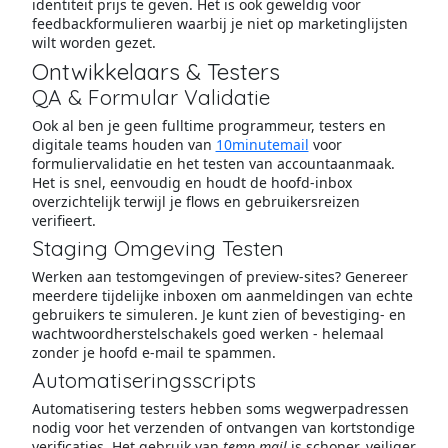
identiteit prijs te geven. Het is ook geweldig voor
feedbackformulieren waarbij je niet op marketinglijsten
wilt worden gezet.
Ontwikkelaars & Testers
QA & Formular Validatie
Ook al ben je geen fulltime programmeur, testers en
digitale teams houden van
10minutemail
voor
formuliervalidatie en het testen van accountaanmaak.
Het is snel, eenvoudig en houdt de hoofd-inbox
overzichtelijk terwijl je flows en gebruikersreizen
verifieert.
Staging Omgeving Testen
Werken aan testomgevingen of preview-sites? Genereer
meerdere tijdelijke inboxen om aanmeldingen van echte
gebruikers te simuleren. Je kunt zien of bevestiging- en
wachtwoordherstelschakels goed werken - helemaal
zonder je hoofd e-mail te spammen.
Automatiseringsscripts
Automatisering testers hebben soms wegwerpadressen
nodig voor het verzenden of ontvangen van kortstondige
verificaties. Het gebruik van
temp mail
is schoner, veiliger