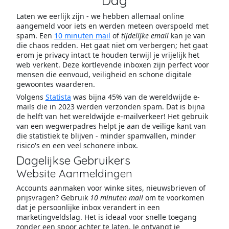
Dag
Laten we eerlijk zijn - we hebben allemaal online
aangemeld voor iets en werden meteen overspoeld met
spam. Een
10 minuten mail
of
tijdelijke email
kan je van
die chaos redden. Het gaat niet om verbergen; het gaat
erom je privacy intact te houden terwijl je vrijelijk het
web verkent. Deze kortlevende inboxen zijn perfect voor
mensen die eenvoud, veiligheid en schone digitale
gewoontes waarderen.
Volgens
Statista
was bijna 45% van de wereldwijde e-
mails die in 2023 werden verzonden spam. Dat is bijna
de helft van het wereldwijde e-mailverkeer! Het gebruik
van een wegwerpadres helpt je aan de veilige kant van
die statistiek te blijven - minder spamvallen, minder
risico's en een veel schonere inbox.
Dagelijkse Gebruikers
Website Aanmeldingen
Accounts aanmaken voor winke sites, nieuwsbrieven of
prijsvragen? Gebruik
10 minuten mail
om te voorkomen
dat je persoonlijke inbox verandert in een
marketingveldslag. Het is ideaal voor snelle toegang
zonder een spoor achter te laten. Je ontvangt je