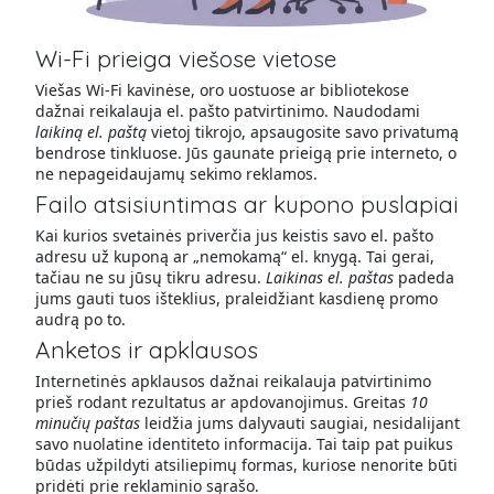
Wi-Fi prieiga viešose vietose
Viešas Wi-Fi kavinėse, oro uostuose ar bibliotekose
dažnai reikalauja el. pašto patvirtinimo. Naudodami
laikiną el. paštą
vietoj tikrojo, apsaugosite savo privatumą
bendrose tinkluose. Jūs gaunate prieigą prie interneto, o
ne nepageidaujamų sekimo reklamos.
Failo atsisiuntimas ar kupono puslapiai
Kai kurios svetainės priverčia jus keistis savo el. pašto
adresu už kuponą ar „nemokamą“ el. knygą. Tai gerai,
tačiau ne su jūsų tikru adresu.
Laikinas el. paštas
padeda
jums gauti tuos išteklius, praleidžiant kasdienę promo
audrą po to.
Anketos ir apklausos
Internetinės apklausos dažnai reikalauja patvirtinimo
prieš rodant rezultatus ar apdovanojimus. Greitas
10
minučių paštas
leidžia jums dalyvauti saugiai, nesidalijant
savo nuolatine identiteto informacija. Tai taip pat puikus
būdas užpildyti atsiliepimų formas, kuriose nenorite būti
pridėti prie reklaminio sąrašo.