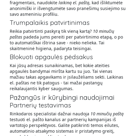
fragmentais, naudokite
laikiną el. paštą
, kad išliktumėte
anonimiški ir išvengtumėte savo pranešimų susiejimo su
savo asmeniniu profiliu.
Trumpalaikis patvirtinimas
Reikia patvirtinti paskyrą tik vieną kartą?
10 minučių
paštas
padeda jums pereiti per patvirtinimo etapą, o po
to automatiškai ištrina save - nieko nelieka. Tai
skaitmeninė higiena, padaryta teisingai.
Blokuoti apgaulės pėdsakus
Kai jūsų adresas sunaikinamas, bet kokie ateities
apgaulės bandymai miršta kartu su juo. Tai vienas
mažiau takas apgavikams ir įsilaužėliams sekti. Laikinas
el. paštas ne tik patogus - tai mažai pastangų
reikalaujantis kyber saugumas.
Pažangūs ir kūrybingi naudojimai
Partnerių testavimas
Rinkodaros specialistai dažnai naudoja
10 minučių paštą
testuoti el. pašto kanalus ar partnerių kampanijas iš
vartotojo perspektyvos. Galite patikrinti temos eilutes,
automatinio atsakymo sistemas ir pristatymo greitį,