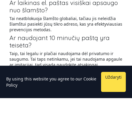
Ar laikinas el. paštas visiškai apsaugo
nuo šlamšto?
Tai neatblokuoja šlamšto globaliai, tačiau jis neleidžia
šlamštui pasiekti jūsų tikro adreso, kas yra efektyviausias
prevencijos metodas.
Ar naudojant 10 minučių paštą yra
teisėta?
Taip, tai legalu ir plačiai naudojama dėl privatumo ir
saugumo. Tai taps netinkamu, jei tai naudojama apgaule
ar imitacijai, tad visada naudokite atsakingai.
Uždaryti
By using this website you agree to our
Cookie
Policy