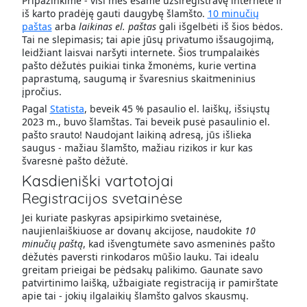
Pripažinkime - visi mes esame užsiregistravę internete ir
iš karto pradėję gauti daugybę šlamšto.
10 minučių
paštas
arba
laikinas el. paštas
gali išgelbėti iš šios bėdos.
Tai ne slepimasis; tai apie jūsų privatumo išsaugojimą,
leidžiant laisvai naršyti internete. Šios trumpalaikės
pašto dėžutės puikiai tinka žmonėms, kurie vertina
paprastumą, saugumą ir švaresnius skaitmeninius
įpročius.
Pagal
Statista
, beveik 45 % pasaulio el. laiškų, išsiųstų
2023 m., buvo šlamštas. Tai beveik pusė pasaulinio el.
pašto srauto! Naudojant laikiną adresą, jūs išlieka
saugus - mažiau šlamšto, mažiau rizikos ir kur kas
švaresnė pašto dėžutė.
Kasdieniški vartotojai
Registracijos svetainėse
Jei kuriate paskyras apsipirkimo svetainėse,
naujienlaiškiuose ar dovanų akcijose, naudokite
10
minučių paštą
, kad išvengtumėte savo asmeninės pašto
dėžutės paversti rinkodaros mūšio lauku. Tai idealu
greitam prieigai be pėdsakų palikimo. Gaunate savo
patvirtinimo laišką, užbaigiate registraciją ir pamirštate
apie tai - jokių ilgalaikių šlamšto galvos skausmų.