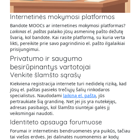
Internetinės mokymosi platformos
Bandote MOOCs ar internetines mokymosi platformas?
Laikinas el. paštas
palaiko jūsų asmeninę pašto dėžutę
švarią, kol bandote. Kai rasite platformą, su kuria verta
likti, pereikite prie savo pagrindinio el. pašto ilgalaikiai
prisijungimui.
Privatumo ir saugumo
besirūpinantys vartotojai
Venkite šlamšto sąrašų
Kiekviena registracija internete turi nedidelę riziką, kad
jūsų el. paštas pasieks trečiųjų šalių rinkodaros
specialistus. Naudodami
laikiną el. paštą
, jūs
pertraukiate šią grandinę. Net jei jis yra nutekėjęs,
adresas pasibaigs, kol šlamšto siuntėjai galės jį
veiksmingai naudoti.
Identiteto apsauga forumuose
Forumai ir internetinės bendruomenės yra puikūs, tačiau
tai viešos erdvės. Jei dalinatės nuomonėmis ar kodų