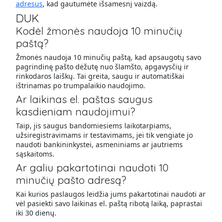
adresus
, kad gautumėte išsamesnį vaizdą.
DUK
Kodėl žmonės naudoja 10 minučių
paštą?
Žmonės naudoja 10 minučių paštą, kad apsaugotų savo
pagrindinę pašto dėžutę nuo šlamšto, apgavysčių ir
rinkodaros laiškų. Tai greita, saugu ir automatiškai
ištrinamas po trumpalaikio naudojimo.
Ar laikinas el. paštas saugus
kasdieniam naudojimui?
Taip, jis saugus bandomiesiems laikotarpiams,
užsiregistravimams ir testavimams, jei tik vengiate jo
naudoti bankininkystei, asmeniniams ar jautriems
sąskaitoms.
Ar galiu pakartotinai naudoti 10
minučių pašto adresą?
Kai kurios paslaugos leidžia jums pakartotinai naudoti ar
vėl pasiekti savo laikinas el. paštą ribotą laiką, paprastai
iki 30 dienų.