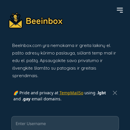
BeeInbox.com yra nemokama ir greita laikinų el.
pašto adresų kūrimo paslauga, siūlanti temp mail ir
edu el. paštą. Apsaugokite savo privatumo ir
išvengkite šlamšto su patogiais ir greitais
sprendimais.
🌈 Pride and privacy at
TempMailSo
using
.lgbt
and
.gay
email domains.