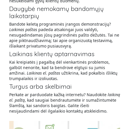
nesukeldami gyvų klientų duomenų.
Daugybė nemokamų bandomųjų
laikotarpių
Bandote keletą programinės įrangos demonstracijų?
Laikinas paštas
padeda atsakingai juos valdyti,
nesugadindamas jūsų pagrindinės pašto dėžutės. Tai ne
apie piktnaudžiavimą; tai apie organizuotą testavimą,
išlaikant privatumo pusiausvyrą.
Laikinas klientų aptarnavimas
Kai kreipiatės į pagalbą dėl vienkartinės problemos,
galbūt nenorite, kad ta bendrovė elgtųsi su jumis
amžinai.
Laikinas el. paštas
užtikrina, kad pokalbis išliktų
trumpalaikis ir izoliuotas.
Turgus arba skelbimai
Perkate ar parduodate kažką internetu? Naudokite
laikiną
el. paštą
, kad saugiai bendrautumėte ir sumažintumėte
šlamštą, kai sandoris baigtas. Galite išeiti
nesijaudindami dėl ilgalaikio kontaktų atskleidimo.