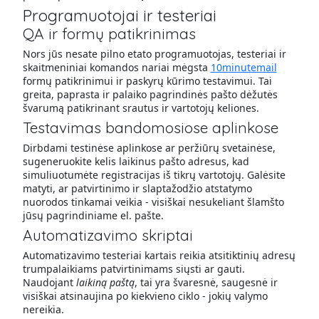
Programuotojai ir testeriai
QA ir formų patikrinimas
Nors jūs nesate pilno etato programuotojas, testeriai ir
skaitmeniniai komandos nariai mėgsta
10minutemail
formų patikrinimui ir paskyrų kūrimo testavimui. Tai
greita, paprasta ir palaiko pagrindinės pašto dėžutės
švarumą patikrinant srautus ir vartotojų keliones.
Testavimas bandomosiose aplinkose
Dirbdami testinėse aplinkose ar peržiūrų svetainėse,
sugeneruokite kelis laikinus pašto adresus, kad
simuliuotumėte registracijas iš tikrų vartotojų. Galėsite
matyti, ar patvirtinimo ir slaptažodžio atstatymo
nuorodos tinkamai veikia - visiškai nesukeliant šlamšto
jūsų pagrindiniame el. pašte.
Automatizavimo skriptai
Automatizavimo testeriai kartais reikia atsitiktinių adresų
trumpalaikiams patvirtinimams siųsti ar gauti.
Naudojant
laikiną paštą
, tai yra švaresnė, saugesnė ir
visiškai atsinaujina po kiekvieno ciklo - jokių valymo
nereikia.