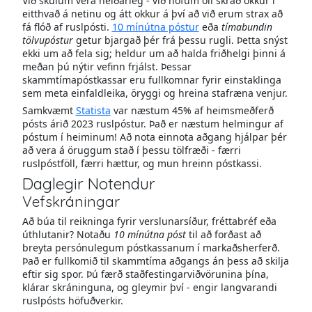
Við skulum vera heiðarleg - við höfum öll skráð okkur í
eitthvað á netinu og átt okkur á því að við erum strax að
fá flóð af ruslpósti.
10 mínútna póstur
eða
tímabundin
tölvupóstur
getur bjargað þér frá þessu rugli. Þetta snýst
ekki um að fela sig; heldur um að halda friðhelgi þinni á
meðan þú nýtir vefinn frjálst. Þessar
skammtímapóstkassar eru fullkomnar fyrir einstaklinga
sem meta einfaldleika, öryggi og hreina stafræna venjur.
Samkvæmt
Statista
var næstum 45% af heimsmeðferð
pósts árið 2023 ruslpóstur. Það er næstum helmingur af
póstum í heiminum! Að nota einnota aðgang hjálpar þér
að vera á öruggum stað í þessu tölfræði - færri
ruslpóstföll, færri hættur, og mun hreinn póstkassi.
Daglegir Notendur
Vefskráningar
Að búa til reikninga fyrir verslunarsíður, fréttabréf eða
úthlutanir? Notaðu
10 mínútna póst
til að forðast að
breyta persónulegum póstkassanum í markaðsherferð.
Það er fullkomið til skammtíma aðgangs án þess að skilja
eftir sig spor. Þú færð staðfestingarviðvörunina þína,
klárar skráninguna, og gleymir því - engir langvarandi
ruslpósts höfuðverkir.