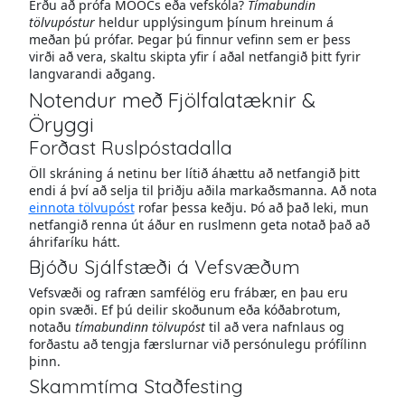
Erðu að prófa MOOCs eða vefskóla?
Tímabundin
tölvupóstur
heldur upplýsingum þínum hreinum á
meðan þú prófar. Þegar þú finnur vefinn sem er þess
virði að vera, skaltu skipta yfir í aðal netfangið þitt fyrir
langvarandi aðgang.
Notendur með Fjölfalatæknir &
Öryggi
Forðast Ruslpóstadalla
Öll skráning á netinu ber lítið áhættu að netfangið þitt
endi á því að selja til þriðju aðila markaðsmanna. Að nota
einnota tölvupóst
rofar þessa keðju. Þó að það leki, mun
netfangið renna út áður en ruslmenn geta notað það að
áhrifaríku hátt.
Bjóðu Sjálfstæði á Vefsvæðum
Vefsvæði og rafræn samfélög eru frábær, en þau eru
opin svæði. Ef þú deilir skoðunum eða kóðabrotum,
notaðu
tímabundinn tölvupóst
til að vera nafnlaus og
forðastu að tengja færslurnar við persónulegu prófílinn
þinn.
Skammtíma Staðfesting