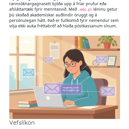
rannsóknargagnasett bjóða upp á fríar prufur eða
afsláttartæki fyrir menntasvið. Með
léninu getur
.edu.pl
þú skoðað akademískar auðlindir öruggt og á
persónulegan hátt. Það er fullkomið fyrir nemendur sem
vilja ekki auka fréttabréf að hlaða póstkassanum sínum.
Vefslíkön