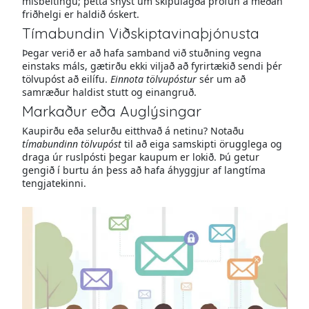
misbeitingu; þetta snýst um skipulagða prófun á meðan
friðhelgi er haldið óskert.
Tímabundin Viðskiptavinaþjónusta
Þegar verið er að hafa samband við stuðning vegna
einstaks máls, gætirðu ekki viljað að fyrirtækið sendi þér
tölvupóst að eilífu.
Einnota tölvupóstur
sér um að
samræður haldist stutt og einangruð.
Markaður eða Auglýsingar
Kaupirðu eða selurðu eitthvað á netinu? Notaðu
tímabundinn tölvupóst
til að eiga samskipti örugglega og
draga úr ruslpósti þegar kaupum er lokið. Þú getur
gengið í burtu án þess að hafa áhyggjur af langtíma
tengjatekinni.