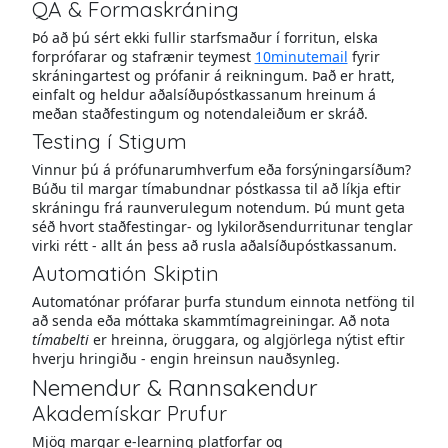
QA & Formaskráning
Þó að þú sért ekki fullir starfsmaður í forritun, elska
forprófarar og stafrænir teymest
10minutemail
fyrir
skráningartest og prófanir á reikningum. Það er hratt,
einfalt og heldur aðalsíðupóstkassanum hreinum á
meðan staðfestingum og notendaleiðum er skráð.
Testing í Stigum
Vinnur þú á prófunarumhverfum eða forsýningarsíðum?
Búðu til margar tímabundnar póstkassa til að líkja eftir
skráningu frá raunverulegum notendum. Þú munt geta
séð hvort staðfestingar- og lykilorðsendurritunar tenglar
virki rétt - allt án þess að rusla aðalsíðupóstkassanum.
Automatión Skiptin
Automatónar prófarar þurfa stundum einnota netföng til
að senda eða móttaka skammtímagreiningar. Að nota
tímabelti
er hreinna, öruggara, og algjörlega nýtist eftir
hverju hringiðu - engin hreinsun nauðsynleg.
Nemendur & Rannsakendur
Akademískar Prufur
Mjög margar e-learning platforfar og