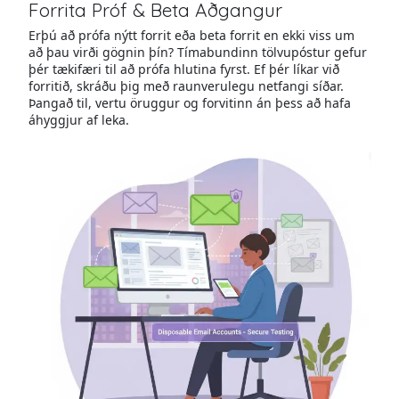
Forrita Próf & Beta Aðgangur
Erþú að prófa nýtt forrit eða beta forrit en ekki viss um
að þau virði gögnin þín? Tímabundinn tölvupóstur gefur
þér tækifæri til að prófa hlutina fyrst. Ef þér líkar við
forritið, skráðu þig með raunverulegu netfangi síðar.
Þangað til, vertu öruggur og forvitinn án þess að hafa
áhyggjur af leka.