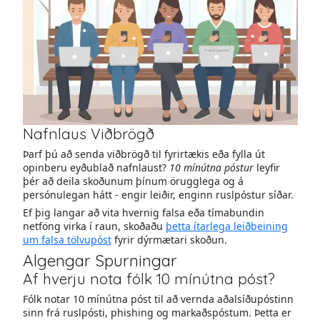
Nafnlaus Viðbrögð
Þarf þú að senda viðbrögð til fyrirtækis eða fylla út
opinberu eyðublað nafnlaust?
10 mínútna póstur
leyfir
þér að deila skoðunum þínum örugglega og á
persónulegan hátt - engir leiðir, enginn ruslpóstur síðar.
Ef þig langar að vita hvernig falsa eða tímabundin
netföng virka í raun, skoðaðu
þetta ítarlega leiðbeining
um falsa tölvupóst
fyrir dýrmætari skoðun.
Algengar Spurningar
Af hverju nota fólk 10 mínútna póst?
Fólk notar 10 mínútna póst til að vernda aðalsíðupóstinn
sinn frá ruslpósti, phishing og markaðspóstum. Þetta er