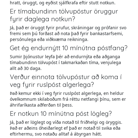
hratt, öruggt, og eyðist sjálfkrafa eftir stutt notkun.
Er tímabundinn tölvupóstur öruggur
fyrir daglega notkun?
Já, það er öruggt fyrir prufur, skráningar og prófanir svo
fremi sem þú forðast að nota það fyrir bankastarfsemi,
persónulega eða viðkvæma reikninga.
Get ég endurnýtt 10 mínútna póstfang?
Sumir þjónustur leyfa þér að endurnýta eða aðganga
tímabundinn tölvupóst í takmarkaðan tíma, venjulega
allt að 30 daga.
Verður einnota tölvupóstur að koma í
veg fyrir ruslpóst algerlega?
Það kemur ekki í veg fyrir ruslpóst algerlega, en heldur
óvelkomnum skilaboðum frá réttu netfangi þínu, sem er
áhrifaríkasta aðferðan til þess.
Er notkun 10 mínútna póst lögleg?
Já, það er löglegt og víða notað til friðhelgi og öryggis.
Það er aðeins óheiðarlegt ef það er notað til svika eða
eftirhermu, svo notaðu alltaf á ábyrgan hátt.