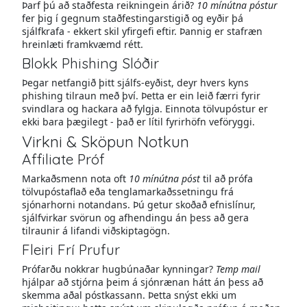
Þarf þú að staðfesta reikningein árið?
10 mínútna póstur
fer þig í gegnum staðfestingarstigið og eyðir þá
sjálfkrafa - ekkert skil yfirgefi eftir. Þannig er stafræn
hreinlæti framkvæmd rétt.
Blokk Phishing Slóðir
Þegar netfangið þitt sjálfs-eyðist, deyr hvers kyns
phishing tilraun með því. Þetta er ein leið færri fyrir
svindlara og hackara að fylgja. Einnota tölvupóstur er
ekki bara þægilegt - það er lítil fyrirhöfn veföryggi.
Virkni & Sköpun Notkun
Affiliate Próf
Markaðsmenn nota oft
10 mínútna póst
til að prófa
tölvupóstaflað eða tenglamarkaðssetningu frá
sjónarhorni notandans. Þú getur skoðað efnislínur,
sjálfvirkar svörun og afhendingu án þess að gera
tilraunir á lifandi viðskiptagögn.
Fleiri Frí Prufur
Prófarðu nokkrar hugbúnaðar kynningar?
Temp mail
hjálpar að stjórna þeim á sjónrænan hátt án þess að
skemma aðal póstkassann. Þetta snýst ekki um