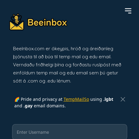
BeeInbox.com er ókeypis, hröð og áreiðanleg
þjónusta til að búa til temp mail og edu email.
Verndaðu friðhelgi þína og forðastu ruslpóst með
einföldum temp mail og edu email sem þú getur
sótt á .com og .edu lénum.
🌈 Pride and privacy at
TempMailSo
using
.lgbt
and
.gay
email domains.