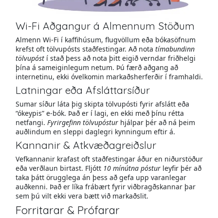
Wi-Fi Aðgangur á Almennum Stöðum
Almenn Wi-Fi í kaffihúsum, flugvöllum eða bókasöfnum
krefst oft tölvupósts staðfestingar. Að nota
tímabundinn
tölvupóst
í stað þess að nota þitt eigið verndar friðhelgi
þína á sameiginlegum netum. Þú færð aðgang að
internetinu, ekki óvelkomin markaðsherferðir í framhaldi.
Latningar eða Afsláttarsíður
Sumar síður láta þig skipta tölvupósti fyrir afslátt eða
“ókeypis” e-bók. Það er í lagi, en ekki með þínu rétta
netfangi.
Fyrirgefinn tölvupóstur
hjálpar þér að ná þeim
auðlindum en sleppi daglegri kynningum eftir á.
Kannanir & Atkvæðagreiðslur
Vefkannanir krafast oft staðfestingar áður en niðurstöður
eða verðlaun birtast. Fljótt
10 mínútna póstur
leyfir þér að
taka þátt örugglega án þess að gefa upp varanlegar
auðkenni. Það er líka frábært fyrir viðbragðskannar þar
sem þú vilt ekki vera bætt við markaðslit.
Forritarar & Prófarar