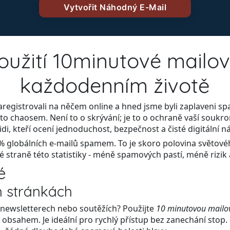
oužití 10minutové mailo
každodenním životě
aregistrovali na něčem online a hned jsme byli zaplaveni 
mto chaosem. Není to o skrývání; je to o ochraně vaší sou
di, kteří ocení jednoduchost, bezpečnost a čisté digitální n
 % globálních e-mailů spamem. To je skoro polovina světov
 straně této statistiky - méně spamových pastí, méně rizik
é
h stránkách
v newsletterech nebo soutěžích? Použijte
10 minutovou mailo
sahem. Je ideální pro rychlý přístup bez zanechání stop. O