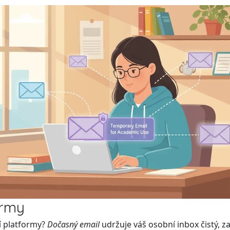
ormy
í platformy?
Dočasný email
udržuje váš osobní inbox čistý, z