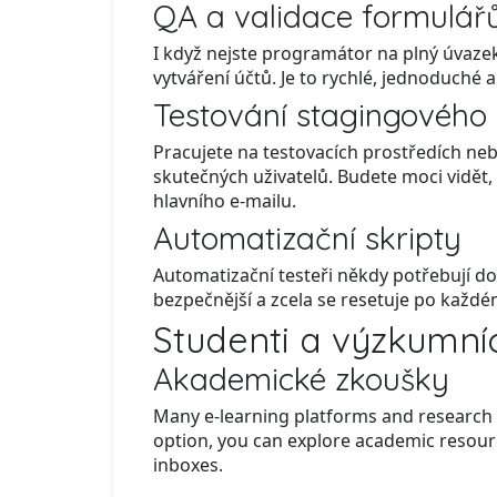
QA a validace formulář
I když nejste programátor na plný úvazek,
vytváření účtů. Je to rychlé, jednoduché 
Testování stagingového 
Pracujete na testovacích prostředích neb
skutečných uživatelů. Budete moci vidět,
hlavního e-mailu.
Automatizační skripty
Automatizační testeři někdy potřebují d
bezpečnější a zcela se resetuje po každé
Studenti a výzkumníc
Akademické zkoušky
Many e-learning platforms and research d
option, you can explore academic resource
inboxes.