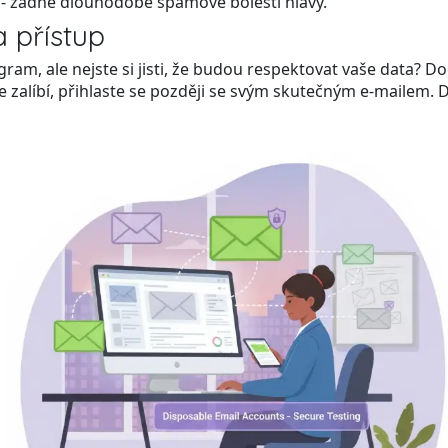
 - žádné dlouhodobé spamové bolesti hlavy.
a přístup
ram, ale nejste si jisti, že budou respektovat vaše data? 
 zalíbí, přihlaste se později se svým skutečným e-mailem. Do