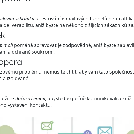
ilovou schránku
k testování e-mailových funnelů nebo affili
eliverabilitu, aniž byste na někoho z žijících zákazníků za
ek
p mail
pomáhá spravovat je zodpovědně, aniž byste zaplavili
vání a ochraně soukromí.
odpora
zovému problému, nemusíte chtít, aby vám tato společnost 
á a izolovaná.
oužijte
dočasný email
, abyste bezpečně komunikovali a sníži
ho vystavení kontaktu.