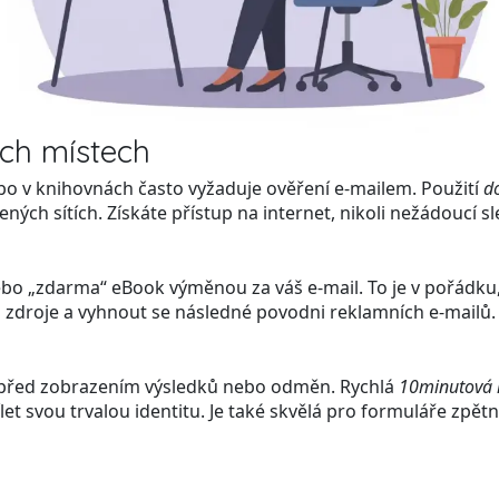
ých místech
nebo v knihovnách často vyžaduje ověření e-mailem. Použití
d
ných sítích. Získáte přístup na internet, nikoli nežádoucí 
 „zdarma“ eBook výměnou za váš e-mail. To je v pořádku, 
zdroje a vyhnout se následné povodni reklamních e-mailů.
 před zobrazením výsledků nebo odměn. Rychlá
10minutová 
let svou trvalou identitu. Je také skvělá pro formuláře zpět