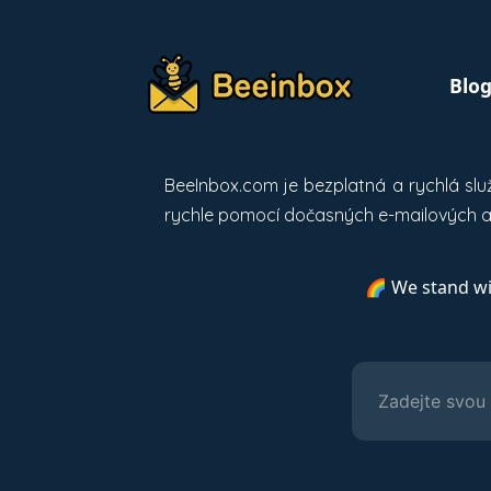
Blo
BeeInbox.com je bezplatná a rychlá sl
rychle pomocí dočasných e-mailových a
🌈 We stand w