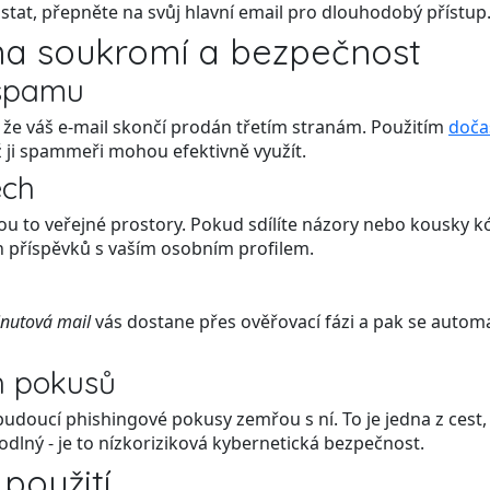
stat, přepněte na svůj hlavní email pro dlouhodobý přístup
na soukromí a bezpečnost
spamu
, že váš e-mail skončí prodán třetím stranám. Použitím
doča
ež ji spammeři mohou efektivně využít.
ech
jsou to veřejné prostory. Pokud sdílíte názory nebo kousky k
ch příspěvků s vaším osobním profilem.
nutová mail
vás dostane přes ověřovací fázi a pak se autom
h pokusů
 budoucí phishingové pokusy zemřou s ní. To je jedna z ces
odlný - je to nízkoriziková kybernetická bezpečnost.
 použití