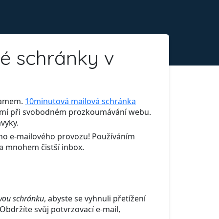
vé schránky v
spamem.
10minutová mailová schránka
kromí při svobodném prozkoumávání webu.
ávyky.
ého e-mailového provozu! Používáním
 a mnohem čistší inbox.
vou schránku
, abyste se vyhnuli přetížení
bdržíte svůj potvrzovací e-mail,