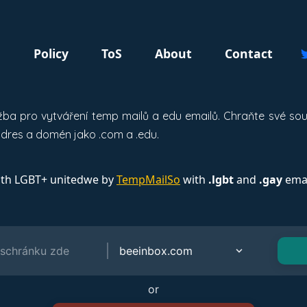
g
Policy
ToS
About
Contact
užba pro vytváření temp mailů a edu emailů. Chraňte své s
dres a domén jako .com a .edu.
ith LGBT+ unitedwe by
TempMailSo
with
.lgbt
and
.gay
emai
or