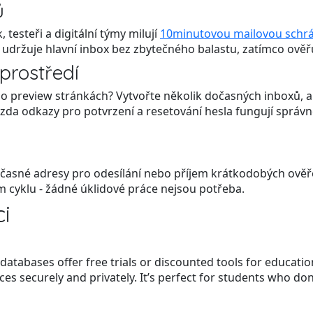
ů
 testeři a digitální týmy milují
10minutovou mailovou schr
a udržuje hlavní inbox bez zbytečného balastu, zatímco ověřu
prostředí
o preview stránkách? Vytvořte několik dočasných inboxů, a
 zda odkazy pro potvrzení a resetování hesla fungují správ
očasné adresy pro odesílání nebo příjem krátkodobých ověře
m cyklu - žádné úklidové práce nejsou potřeba.
i
atabases offer free trials or discounted tools for educati
s securely and privately. It’s perfect for students who don’