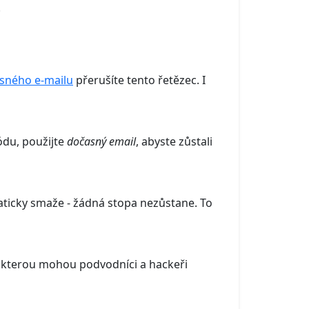
.
sného e-mailu
přerušíte tento řetězec. I
ódu, použijte
dočasný email
, abyste zůstali
aticky smaže - žádná stopa nezůstane. To
t, kterou mohou podvodníci a hackeři