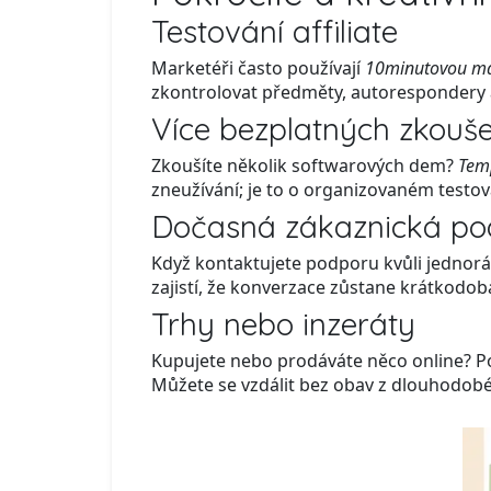
Testování affiliate
Marketéři často používají
10minutovou ma
zkontrolovat předměty, autorespondery a d
Více bezplatných zkouš
Zkoušíte několik softwarových dem?
Tem
zneužívání; je to o organizovaném testo
Dočasná zákaznická p
Když kontaktujete podporu kvůli jednorá
zajistí, že konverzace zůstane krátkodob
Trhy nebo inzeráty
Kupujete nebo prodáváte něco online? P
Můžete se vzdálit bez obav z dlouhodobé