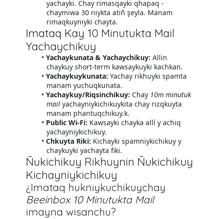
yachayki. Chay rimasqayki qhapaq -
chaymiwa 30 niykta atiñ şeyla. Manam
rimaqkuyniyki chayta.
Imataq Kay 10 Minutukta Mail
Yachaychikuy
Yachaykunata & Yachaychikuy:
Allin
chaykuy short-term kawsaykuyki kachkan.
Yachaykuykunata:
Yachay rikhuyki spamta
manam yuchuqkunata.
Yachaykuy/Riqsinchikuy:
Chay
10m minutuk
mail
yachayniykichikuykita chay rizqkuyta
manam phantuqchikuy.k.
Public Wi-Fi:
Kawsayki chayka allí y achiq
yachayniykichikuy.
Chkuyta Riki:
Kichayki spamniykichikuy y
chaykuyki yachayta fiki.
Ñukichikuy Rikhuynin Ñukichikuy
Kichayniykichikuy
¿Imataq hukniykuchikuychay
Beeinbox 10 Minutukta Mail
imayna wisanchu?