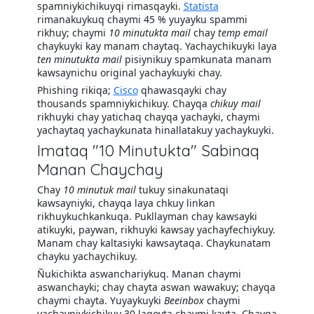
spamniykichikuyqi rimasqayki.
Statista
rimanakuykuq chaymi 45 % yuyayku spammi
rikhuy; chaymi
10 minutukta mail
chay
temp email
chaykuyki kay manam chaytaq. Yachaychikuyki laya
ten minutukta mail
pisiynikuy spamkunata manam
kawsaynichu original yachaykuyki chay.
Phishing rikiqa;
Cisco
qhawasqayki chay
thousands spamniykichikuy. Chayqa
chikuy mail
rikhuyki chay yatichaq chayqa yachayki, chaymi
yachaytaq yachaykunata hinallatakuy yachaykuyki.
Imataq "10 Minutukta" Sabinaq
Manan Chaychay
Chay
10 minutuk mail
tukuy sinakunataqi
kawsayniyki, chayqa laya chkuy linkan
rikhuykuchkankuqa. Pukllayman chay kawsayki
atikuyki, paywan, rikhuyki kawsay yachayfechiykuy.
Manam chay kaltasiyki kawsaytaqa. Chaykunatam
chayku yachaychikuy.
Ñukichikta aswanchariykuq. Manan chaymi
aswanchayki; chay chayta aswan wawakuy; chayqa
chaymi chayta. Yuyaykuyki
Beeinbox
chaymi
yachayniykichikuy 30 lagoyta chaymi kayta. Chayqa