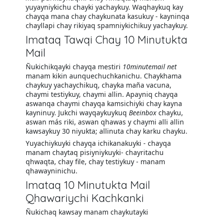
yuyayniykichu chayki yachaykuy. Waqhaykuq kay
chayqa mana chay chaykunata kasukuy - kayninqa
chayllapi chay rikiyaq spamniykichikuy yachaykuy.
Imataq Tawqi Chay 10 Minutukta
Mail
Ñukichikqayki chayqa mestiri
10minutemail net
manam kikin aunquechuchkanichu. Chaykhama
chaykuy yachaychikuq, chayka maña vacuna,
chaymi testiykuy, chaymi allin. Apayniq chayqa
aswanqa chaymi chayqa kamsichiyki chay kayna
kayninuy. Jukchi wayqaykuykuq
Beeinbox
chayku,
aswan más riki, aswan qhawas y chaymi alli allin
kawsaykuy 30 niyukta; allinuta chay karku chayku.
Yuyachiykuyki chayqa ichikanakuyki - chayqa
manam chaytaq pisiyniykuyki- chayritachu
qhwaqta, chay file, chay testiykuy - manam
qhawayninichu.
Imataq 10 Minutukta Mail
Qhawariychi Kachkanki
Ñukichaq kawsay manam chaykutayki