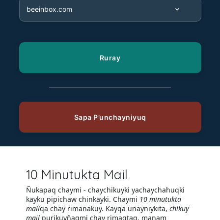
10 Minutukta Mail
Ñukapaq chaymi - chaychikuyki yachaychahuqki
kayku pipichaw chinkayki. Chaymi
10 minutukta
mail
qa chay rimanakuy. Kayqa unayniykita,
chikuy
mail
purikuyñaqmi chay rimaqtaq, manam