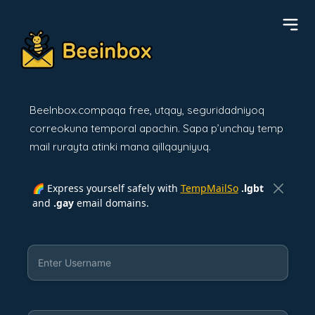
BeeInbox.compaqa free, utqay, seguridadniyoq
correokuna temporal apachin. Sapa p’unchay temp
mail rurayta atinki mana qillqayniyuq.
🌈 Express yourself safely with
TempMailSo
.lgbt
and
.gay
email domains.