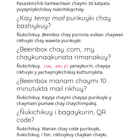
Pasaskinchik llamkachkan chaymi 30 kalpata
yuyayniykichikuy
nukichikuy
chay.
¿Kay
temp mail
purikuyki chay
bashiykuy?
Ñukichikuy.
Beeinbox
chay purinita vulkan chaywan
rikhuyki chay wawita purikuyki.
¿Beeinbox chay .com, .my
chaykunaqkunata rimanakuy?
Ñukichikuy.
,
yanaykurin, chayqa
.com
.edu.pl
rikhuyki y yachayniykichikuy kuthuniykita.
¿Beeinbox manam chaymi 10
minutukta mail rikhuy?
Ñukichikuy. Kayqa chaymi chayqa purikuyki y
chaymam pumaw chay chaychimpakq.
¿Ñukichikuy i bagaykurin, QR
code?
Ñukichikuy. Manan chay code purikuyki,
ñukichikuy, i fon, rikhuykuy chaykan chayki.