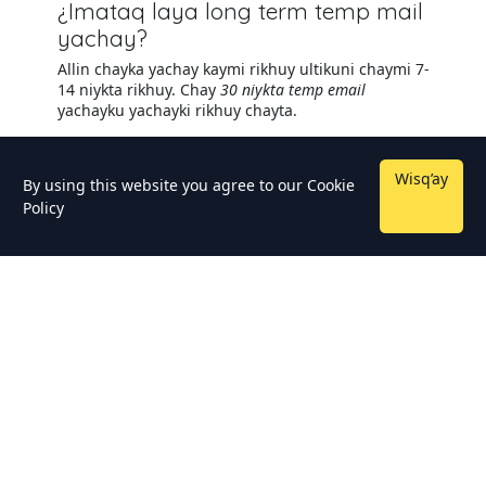
¿Imataq laya long term temp mail
yachay?
Allin chayka yachay kaymi rikhuy ultikuni chaymi 7-
14 niykta rikhuy. Chay
30 niykta temp email
yachayku yachayki rikhuy chayta.
Wisq’ay
By using this website you agree to our
Cookie
Policy