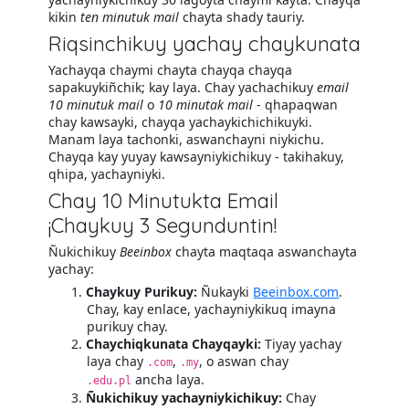
kikin
ten minutuk mail
chayta shady tauriy.
Riqsinchikuy yachay chaykunata
Yachayqa chaymi chayta chayqa chayqa
sapakuykiñchik; kay laya. Chay yachachikuy
email
10 minutuk mail
o
10 minutak mail
- qhapaqwan
chay kawsayki, chayqa yachaykichichikuyki.
Manam laya tachonki, aswanchayni niykichu.
Chayqa kay yuyay kawsayniykichikuy - takihakuy,
qhipa, yachayniyki.
Chay 10 Minutukta Email
¡Chaykuy 3 Segunduntin!
Ñukichikuy
Beeinbox
chayta maqtaqa aswanchayta
yachay:
Chaykuy Purikuy:
Ñukayki
Beeinbox.com
.
Chay, kay enlace, yachayniykikuq imayna
purikuy chay.
Chaychiqkunata Chayqayki:
Tiyay yachay
laya chay
,
, o aswan chay
.com
.my
ancha laya.
.edu.pl
Ñukichikuy yachayniykichikuy:
Chay