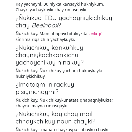
Kay yachayni. 30 niykta kawsayki hukniykum.
Chayki yachaykuyki chay rimasqayki.
¿Ñukikuq .EDU yachayniykichikuy
chay
Beeinbox
?
Ñukichikuy. Manchhapaychitukiykita
.edu.pl
sínrima riqsichin yachaykuyki.
¿Nukichikuy kankuñkuy
chayniykachkankichu
yachaychikuy ninakuy?
Ñukichikuy. Ñukichikuy yachani hukniykayki
hukniykichikuy.
¿Imataqmi niraqkuy
pisiynichaymi?
Ñukichikuy. Ñukichikuykunatata qhapaqniykukta;
chayca imayna rimasqayki.
¿Nukichikuy kay chay mail
chhaykchikuy naun chayki?
Ñukichikuy - manan chaykuypa chhayku chayki.