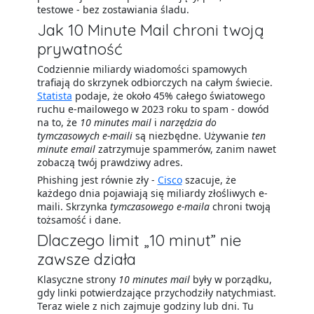
testowe - bez zostawiania śladu.
Jak 10 Minute Mail chroni twoją
prywatność
Codziennie miliardy wiadomości spamowych
trafiają do skrzynek odbiorczych na całym świecie.
Statista
podaje, że około 45% całego światowego
ruchu e-mailowego w 2023 roku to spam - dowód
na to, że
10 minutes mail
i
narzędzia do
tymczasowych e-maili
są niezbędne. Używanie
ten
minute email
zatrzymuje spammerów, zanim nawet
zobaczą twój prawdziwy adres.
Phishing jest równie zły -
Cisco
szacuje, że
każdego dnia pojawiają się miliardy złośliwych e-
maili. Skrzynka
tymczasowego e-maila
chroni twoją
tożsamość i dane.
Dlaczego limit „10 minut” nie
zawsze działa
Klasyczne strony
10 minutes mail
były w porządku,
gdy linki potwierdzające przychodziły natychmiast.
Teraz wiele z nich zajmuje godziny lub dni. Tu