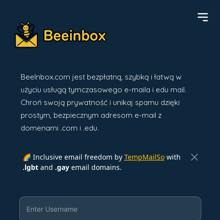
BeeInbox.com jest bezpłatną, szybką i łatwą w
użyciu usługą tymczasowego e-maila i edu mail.
Chroń swoją prywatność i unikaj spamu dzięki
prostym, bezpiecznym adresom e-mail z
domenami .com i .edu.
🌈 Inclusive email freedom by
TempMailSo
with
.lgbt
and
.gay
email domains.