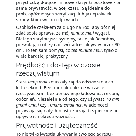
przychodzą długoterminowe skrzynki pocztowe - ta
sama prywatność, więcej czasu. Są idealne do
prób, opóźnionych weryfikacji lub jakiejkolwiek
strony, która wolno odpowiada.
Osobiście czekałem za długo na kod, aby później
zdać sobie sprawę, że mój
minute mail
wygasł.
Dlatego sprytniejsze systemy, takie jak Beeinbox,
pozwalają ci utrzymać twój adres aktywny przez 30
dni. To ten sam pomysł, co
ten minute mail
, tylko o
wiele bardziej praktyczny.
Prędkość i dostęp w czasie
rzeczywistym
Stare
temp mail
zmuszały cię do odświeżania co
kilka sekund. Beeinbox aktualizuje w czasie
rzeczywistym - bez ponownego ładowania, reklam,
opóźnień. Niezależnie od tego, czy używasz
10 min
gmail email
czy
10minutemail net
, wiadomości
pojawiają się natychmiast i znikają bezpiecznie po
upływie ich okresu ważności.
Prywatność i użyteczność
To nie tylko kwestia ukrywania swojego adresu -