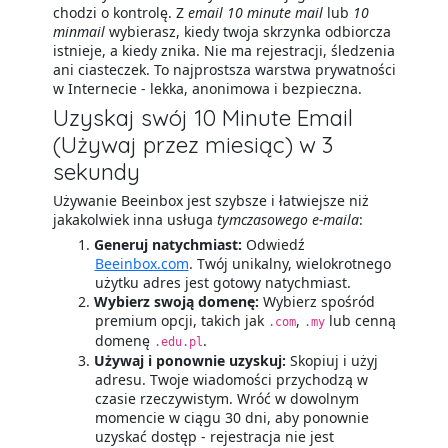
chodzi o kontrolę. Z
email 10 minute mail
lub
10
minmail
wybierasz, kiedy twoja skrzynka odbiorcza
istnieje, a kiedy znika. Nie ma rejestracji, śledzenia
ani ciasteczek. To najprostsza warstwa prywatności
w Internecie - lekka, anonimowa i bezpieczna.
Uzyskaj swój 10 Minute Email
(Używaj przez miesiąc) w 3
sekundy
Używanie Beeinbox jest szybsze i łatwiejsze niż
jakakolwiek inna usługa
tymczasowego e-maila
:
Generuj natychmiast:
Odwiedź
Beeinbox.com
. Twój unikalny, wielokrotnego
użytku adres jest gotowy natychmiast.
Wybierz swoją domenę:
Wybierz spośród
premium opcji, takich jak
,
lub cenną
.com
.my
domenę
.
.edu.pl
Używaj i ponownie uzyskuj:
Skopiuj i użyj
adresu. Twoje wiadomości przychodzą w
czasie rzeczywistym. Wróć w dowolnym
momencie w ciągu 30 dni, aby ponownie
uzyskać dostęp - rejestracja nie jest