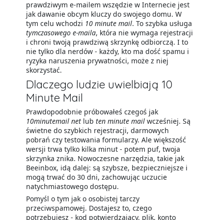
prawdziwym e-mailem wszędzie w Internecie jest
jak dawanie obcym kluczy do swojego domu. W
tym celu wchodzi
10 minute mail
. To szybka usługa
tymczasowego e-maila
, która nie wymaga rejestracji
i chroni twoją prawdziwą skrzynkę odbiorczą. I to
nie tylko dla nerdów - każdy, kto ma dość spamu i
ryzyka naruszenia prywatności, może z niej
skorzystać.
Dlaczego ludzie uwielbiają 10
Minute Mail
Prawdopodobnie próbowałeś czegoś jak
10minutemail net
lub
ten minute mail
wcześniej. Są
świetne do szybkich rejestracji, darmowych
pobrań czy testowania formularzy. Ale większość
wersji trwa tylko kilka minut - potem puf, twoja
skrzynka znika. Nowoczesne narzędzia, takie jak
Beeinbox, idą dalej: są szybsze, bezpieczniejsze i
mogą trwać do 30 dni, zachowując uczucie
natychmiastowego dostępu.
Pomyśl o tym jak o osobistej tarczy
przeciwspamowej. Dostajesz to, czego
potrzebujesz - kod potwierdzający, plik, konto