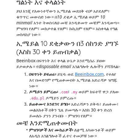
ግልነት እና ቀላልነት
ይህ እንጂ የእውነተኛውን ኢሜይል መደበቅ ብቻ አይደለም፣
ቁጥጥር መውሰድ ነው። በ
10 ደቂቃ ኢሜይል
ወይም
10
minmail
አንተ ትወስናለህ መቼ እንዲቀመጥ መቼም እንዲወጣ።
ምዝገባ የለም፣ መከታተል የለም፣ ኩኪስም የለም። አስቀላል የግል
መከላከያ ነው።
ኢሜይል 10 ደቂቃውን በ3 ሰከንድ ያግኙ
(እስከ 30 ቀን ይጠብቃል)
Beeinbox በፍጥነት እና ቀላል ሁኔታ እንደሚሰራ ይዘው
ይታወቃሉ። የ
disposable email
አገልግሎት ሌሎችን ያሻሽላል፦
በፍጥነት ይፍጠሩ፡
ይሂዱ ወደ
Beeinbox.com
. የተለየ
እና በመድገም የሚጠቀሙበት ኢሜይል አድራሻዎ ዝግጁ
ነው።
ዶሜይን ይምረጡ፡
፣
ወይም ከፍተኛ ዋጋ ያለው
.com
.my
ዶሜይን ይምረጡ።
.edu.pl
ይጠቀሙና እንደገና ይግቡ፡
አድራሻዎን ይቅዱ፣ ይጠቀሙ፣
መልእክቶች በቅን ጊዜ ይመጣሉ። እስከ 30 ቀን ድረስ
ይመለሱ ያንን ያንብቡ - ምዝገባ የለም።
መቼ እንደሚጠቀሙበት
ምዝገባዎች እና ሙከራዎች፡
ለቋሚ አካውንቶች ወይም
ለአዲስ አገልግሎቶች ፈተና ተመቻቹ ነው።