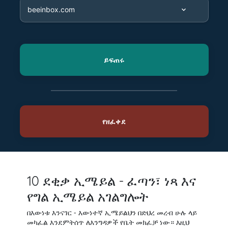
10 ደቂቃ ኢሜይል - ፈጣን፣ ነጻ እና
የግል ኢሜይል አገልግሎት
በእውነቱ እንናገር - እውነተኛ ኢሜይልህን በድህረ መረብ ሁሉ ላይ
መካፈል እንደምትሰጥ ለእንግዳዎች የቤት መክፈቻ ነው። እዚህ