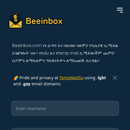
BeeInbox.com ነፃ ፈጣን እና ባለብዙ ባለሞያ የጊዜያዊ ኢሜይል
አገልግሎት ነው፣ የedu እና የtemp mail ኢሜይሎችም ጨምሮ
ስፓምን ለማስቆምና ግላዊነትዎን ለማስጠበቅ ይረዳል።
🌈 Pride and privacy at
TempMailSo
using
.lgbt
and
.gay
email domains.