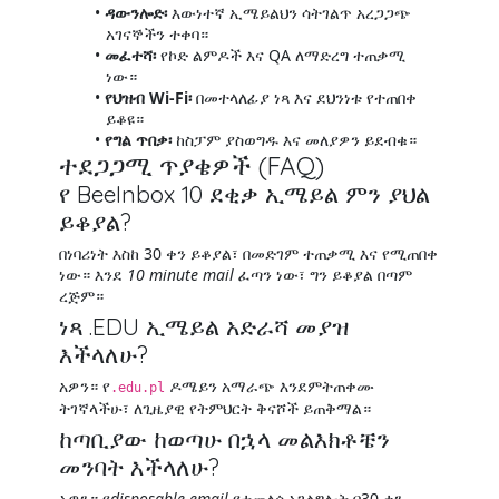
ዳውንሎድ፡
እውነተኛ ኢሜይልህን ሳትገልጥ አረጋጋጭ
አገናኞችን ተቀባ።
መፈተሻ፡
የኮድ ልምዶች እና QA ለማድረግ ተጠቃሚ
ነው።
የህዝብ Wi-Fi፡
በመተላለፊያ ነጻ እና ደህንነቱ የተጠበቀ
ይቆዩ።
የግል ጥበቃ፡
ከስፓም ያስወግዱ እና መለያዎን ይደብቁ።
ተደጋጋሚ ጥያቄዎች (FAQ)
የ BeeInbox 10 ደቂቃ ኢሜይል ምን ያህል
ይቆያል?
በነባሪነት እስከ 30 ቀን ይቆያል፣ በመድገም ተጠቃሚ እና የሚጠበቀ
ነው። እንደ
10 minute mail
ፈጣን ነው፣ ግን ይቆያል በጣም
ረጅም።
ነጻ .EDU ኢሜይል አድራሻ መያዝ
እችላለሁ?
አዎን። የ
ዶሜይን አማራጭ እንደምትጠቀሙ
.edu.pl
ትገኛላችሁ፣ ለጊዜያዊ የትምህርት ቅናሾች ይጠቅማል።
ከጣቢያው ከወጣሁ በኋላ መልእክቶቼን
መንባት እችላለሁ?
አዎን። የ
disposable email
የተመለሰ አገልግሎት በ30 ቀን