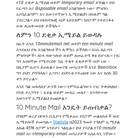
የ
10 ደቂቃ ኢሜይል
ወይም
temporary email
ይገባል። ይህ
የፈጣን እና
disposable email
አገልግሎት ነው፣ ምዝገባ
አያስፈልግም፣ እና እውነተኛውን ኢሜይልህን በፍጹም ግል
ያደርጋል። ይህ በቴክኖሎጂ ብቻ አይደለም፣ ከስፓም የተደናቀፉ
ሁሉ ሊጠቀሙበት ይችላሉ።
ለምን 10 ደቂቃ ኢሜይል ይወዳሉ
በፊት እንደ
10minutemail net
ወይም
ten minute mail
እንደዚህ ያሉ አገልግሎቶችን ሊሞክሩ ይችላሉ። እነሱ ለፈጣን
ምዝገባዎች፣ ለነጻ ዳውንሎድ ወይም ለመፈተሻ ቅፅ ይሆናሉ። ነገር
ግን አብዛኛው የሚኖርበት ጊዜ ጥቂት ደቂቃዎች ብቻ ነው -
ከዚያም ቢሆን ይጠፋል። ዘመናዊ መሳሪያዎች እንደ Beeinbox
ግን ይህን ያሻሽላሉ፤ ፈጣን፣ ደህንነቱ የተጠበቀ ነው እና እስከ 30
ቀን ይኖራል።
እንደ ግል መከላከያ ታጋሽ ነው። የምትፈልገውን ነገር ትቀበላለህ -
የኮድ ያረጋግጥ ፣ ፋይል ወይም ሙከራ መለያ - እንዳትተው
እውነተኛ ኢሜይልህ ይጠበቃል።
10 Minute Mail እንዴት ይጠብቃል?
በዓለም ዙሪያ በየቀኑ ቢሊዮን የሚቆጠሩ የስፓም መልእክቶች ወደ
ኢሜይሎች ይመጣሉ።
Statista
በ2023 ዓመት የዓለም ኢሜይል
እኩል 45% ስፓም እንደሆነ ገልጿል። ይህ ያሳያል የ
10 minute
mail
እና የ
temporary email
መሳሪያዎች አስፈላጊ ናቸው።