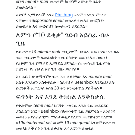
በ
ten minute mail
መጠቀም ከስፓም አይነቶች በፊት
ያጠቃልላል።
አደገኛ ኢሜይሎች እንደ
Phishing
ደግሞ የአደጋ ምንጭ
ናቸው። የ
disposable email
መሳሪያ የመለያ መረጃህን
ይጠብቃል እና ውሂብህን ከመታመን ያደርጋል።
ለምን የ“10 ደቂቃ” ገደብ አይሰራ ብዙ
ጊዜ
የቀድሞ የ
10 minute mail
ጣቢያዎች በቀላሉ ነበሩ፣ ነገር ግን ዛሬ
ብዙ ጣቢያዎች ለመልዕክት ብዙ ሰዓታት ይወስዳሉ። ስለዚህ
የረጅም ጊዜ የሚቆይ ኢሜይል ይሻላል። በተመሳሳይ ጊዜ የግል
ደህንነት ይጠበቃል እና ጊዜ ብዙ ይሆናል።
እኔ ራሴ ኮድ ለማግኘት ብዙ ጊዜ ቆይቻለሁ እና
minute mail
አልቆ እንደሆነ አስተዋልሁ። ስለዚህ የ BeeInbox እንደዚህ ያሉ
ስርዓቶች ኢሜይል እስከ 30 ቀን እንዲቀጥል ያስችላሉ።
ፍጥነት እና እንደ ትክክል እንቅስቃሴ
የቀድሞው
temp mail
ስርዓት ሁልጊዜ አንድ ጊዜ መደርደር
ያስፈልግ ነበር። Beeinbox በእውነተኛ ጊዜ ይዘምናል - እንደገና
መጫን አያስፈልግም፣ ማስታወቂያ የለም፣ መዘግየትም የለም።
በ
10minutemail net
ወይም
10 min gmail
እንደምትጠቀሙ
መልእክቶች በቅን ጊዜ ይታያሉ እና እርግጥ ይጠፋሉ።