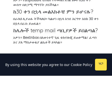
ውስጥ በድጋሚ ማግኘት ያስችላል።
ከ30 ቀን በኋላ መልእክቶቼ ምን ይሆናሉ?
በራስህ ሊያጠፋ ትችላለህ። ካልሆነ በኋላ እንደ እርግጥ እስከ 30 ቀን
በኋላ በራሱ ይጠፋል።
ከሌሎች temp mail ጣቢያዎች ይበልጣል?
አዎን። BeeInbox በእውነተኛ ጊዜ ቴክኖሎጂ ይጠቀማል፣ ፈጣን
እና ያለ ማስታወቂያ ልኬቶች ይላካል።
ዝጋ
By using this website you agree to our
Cookie Policy